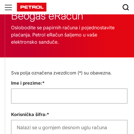
BeoGas
Beogas eRačun
eracun
Oslobodite se papirnih računa i pojednostavite
plaćanja. Petrol eRačun šaljemo u vaše
elektronsko sanduče.
Sva polja označena zvezdicom (*) su obavezna.
Ime i prezime:*
Korisnička šifra:*