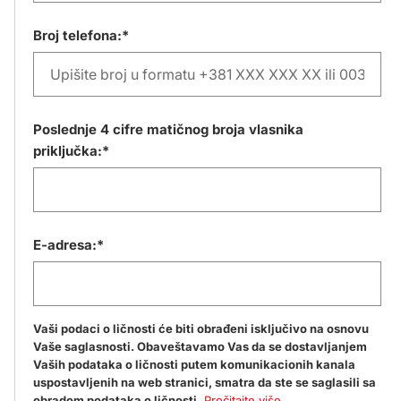
Broj telefona:*
Poslednje 4 cifre matičnog broja vlasnika
priključka:*
E-adresa:*
Vaši podaci o ličnosti će biti obrađeni isključivo na osnovu
Vaše saglasnosti. Obaveštavamo Vas da se dostavljanjem
Vaših podataka o ličnosti putem komunikacionih kanala
uspostavljenih na web stranici, smatra da ste se saglasili sa
obradom podataka o ličnosti.
Pročitajte više