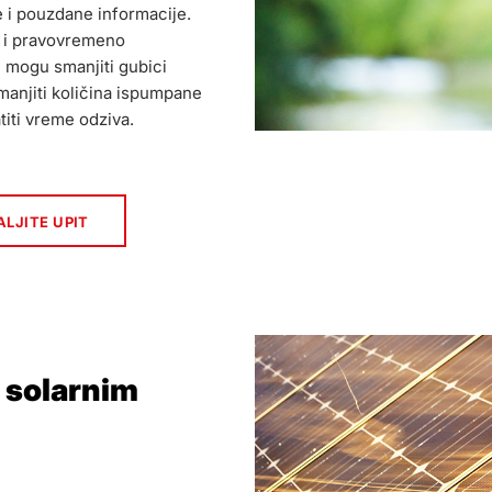
e i pouzdane informacije.
o i pravovremeno
 mogu smanjiti gubici
smanjiti količina ispumpane
titi vreme odziva.
LJITE UPIT
 solarnim