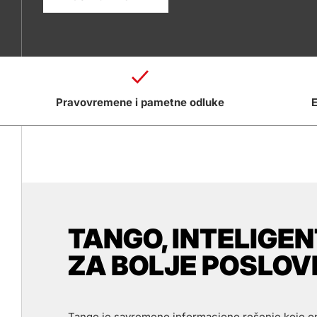
Pravovremene i pametne odluke
E
TANGO, INTELIGE
ZA BOLJE POSLOV
Tango je savremeno informaciono rešenje koje 