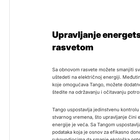
Upravljanje energet
rasvetom
Sa obnovom rasvete možete smanjiti sv
uštedeti na električnoj energiji. Međuti
koje omogućava Tango, možete dodatno 
štedite na održavanju i očitavanju potro
Tango uspostavlja jedinstvenu kontrolu 
stvarnog vremena, što upravljanje čini e
energije je veća. Sa Tangom uspostavl
podataka koja je osnov za efikasno do
rukovodiocima da smanje ekološka opte