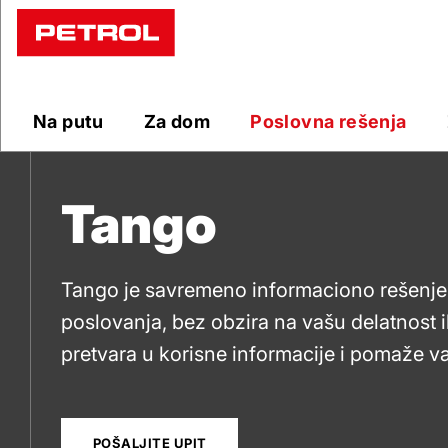
Tango
Na putu
Za dom
Poslovna rešenja
Tango
Tango je savremeno informaciono rešenj
poslovanja, bez obzira na vašu delatnost i
pretvara u korisne informacije i pomaže va
odnosno da donosite bolje poslovne odlu
POŠALJITE UPIT