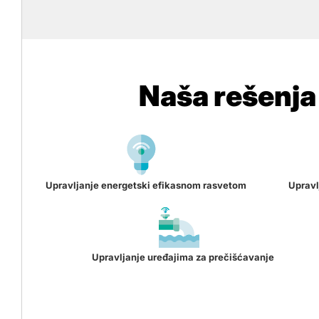
Naša rešenja 
Upravljanje energetski efikasnom rasvetom
Upravl
Upravljanje uređajima za prečišćavanje