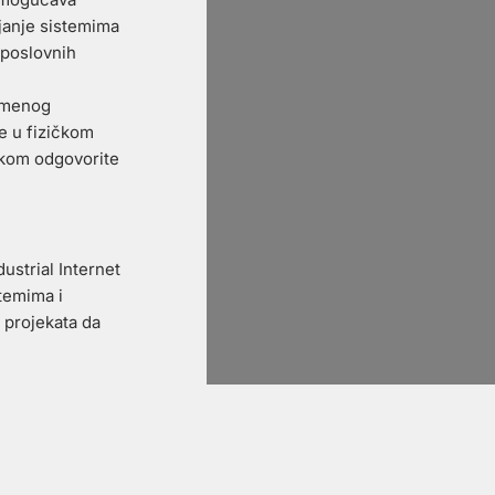
ljanje sistemima
 poslovnih
remenog
e u fizičkom
kom odgovorite
ustrial Internet
temima i
 projekata da