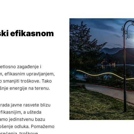
ski efikasnom
etlosno zagađenje i
m, efikasnim upravljanjem,
smanjiti troškove. Tako
šnje energije na terenu.
rada javne rasvete blizu
fikasnijim, a ušteda
jamo jedinstvenu bazu
nošenje odluka. Pomažemo
rećenja, troškove