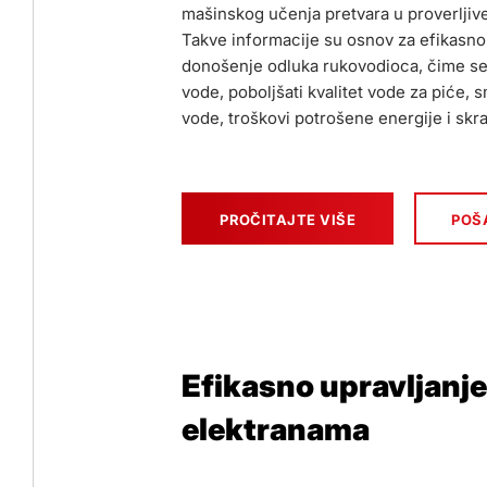
mašinskog učenja pretvara u proverljiv
Takve informacije su osnov za efikasn
donošenje odluka rukovodioca, čime se
vode, poboljšati kvalitet vode za piće, 
vode, troškovi potrošene energije i skra
PROČITAJTE VIŠE
POŠA
Efikasno upravljanje
elektranama