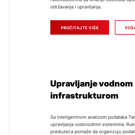
održavanja i upravljanja.
PROČITAJTE VIŠE
POŠA
Upravljanje vodnom
infrastrukturom
Sa inteligentnom analizom podataka Ta
upravljanja vodovodnim sistemima. Ruk
preduzeća pomaže da organizuju podatk