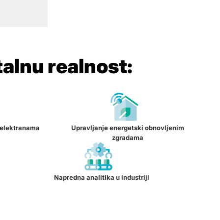
talnu realnost:
 elektranama
Upravljanje energetski obnovljenim
zgradama
Napredna analitika u industriji