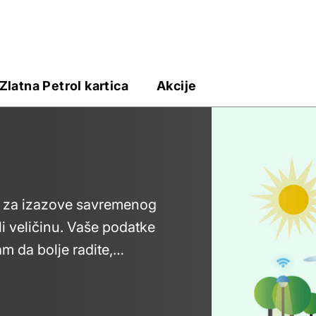
Zlatna Petrol kartica
Akcije
e za izazove savremenog
li veličinu. Vaše podatke
m da bolje radite,
ke.