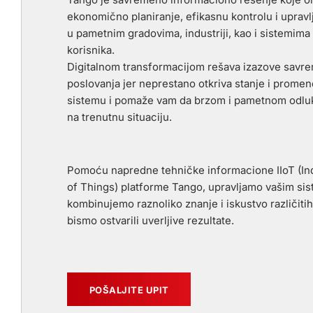
ekonomično planiranje, efikasnu kontrolu i uprav
u pametnim gradovima, industriji, kao i sistemima
korisnika.
Digitalnom transformacijom rešava izazove sav
poslovanja jer neprestano otkriva stanje i promen
sistemu i pomaže vam da brzom i pametnom odlu
na trenutnu situaciju.
Pomoću napredne tehničke informacione IIoT (Ind
of Things) platforme Tango, upravljamo vašim sis
kombinujemo raznoliko znanje i iskustvo različitih
bismo ostvarili uverljive rezultate.
POŠALJITE UPIT