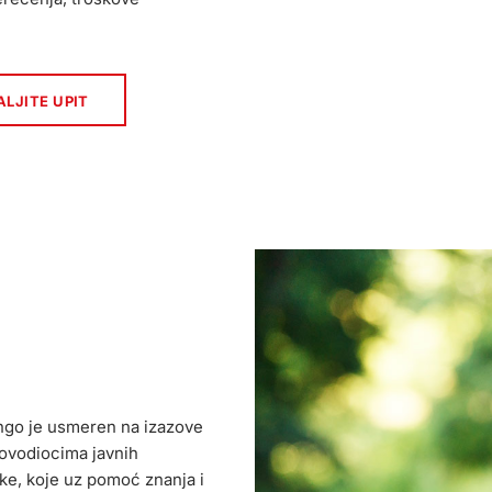
LJITE UPIT
ngo je usmeren na izazove
ovodiocima javnih
e, koje uz pomoć znanja i