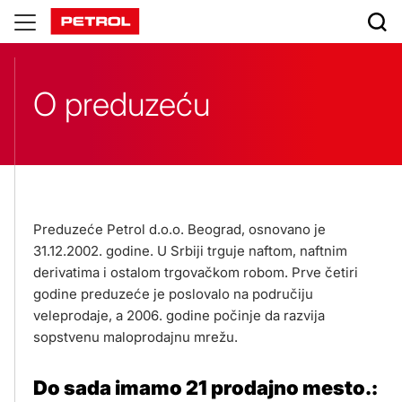
O
preduzeću
O preduzeću
Preduzeće Petrol d.o.o. Beograd, osnovano je
31.12.2002. godine. U Srbiji trguje naftom, naftnim
derivatima i ostalom trgovačkom robom. Prve četiri
godine preduzeće je poslovalo na područiju
veleprodaje, a 2006. godine počinje da razvija
sopstvenu maloprodajnu mrežu.
Do sada imamo 21 prodajno mesto.: