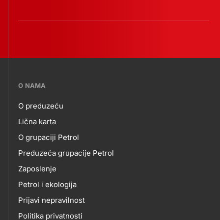
???
O NAMA
petrol-
O preduzeću
skupno.footer-
O
Lična karta
title???
O grupaciji Petrol
NAMA
Preduzeća grupacije Petrol
Zaposlenje
Petrol i ekologija
Prijavi nepravilnost
Politika privatnosti