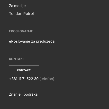
Za medije
Tenderi Petrol
EPOSLOVANJE
ePoslovanje za preduzeća
EPOSLOVANJE
KONTAKT
KONTAKT
+381 11 71 522 30
(telefon)
KONTAKT
Footer
Znanje i podrška
links