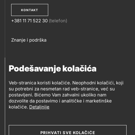
KONTAKT
+381 11 71 522 30
(telefon)
KONTAKT
Footer
Znanje i podrška
links
PRATITE NAS
Podešavanje kolačića
Petrol d.o.o. Beograd
Veb-stranica koristi kolačiće. Neophodni kolačići, koji
PRATITE
su potrebni za nesmetan rad veb-stranice, već su
Zmajeva 12V, 11080 Beograd (Zemun), Srbija
postavljeni. Bićemo Vam zahvalni ukoliko nam
NAS
dozvolite da postavimo i analitičke i marketinške
kolačiće.
Detaljnije
Social
media
PRIHVATI SVE KOLAČIĆE