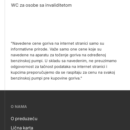
WC za osobe sa invaliditetom
"Navedene cene goriva na internet stranici samo su
informativne prirode. Važe samo one cene koje su
navedene na aparatu za točenje goriva na određenoj
benzinskoj pumpi. U skladu sa navedenim, ne preuzimamo
odgovornost za tačnost podataka na internet stranici i
kupcima preporučujemo da se raspitaju za cenu na svakoj
benzinskoj pumpi pre kupovine goriva."
???
O NAMA
petrol-
O preduzeću
skupno.footer-
Lična karta