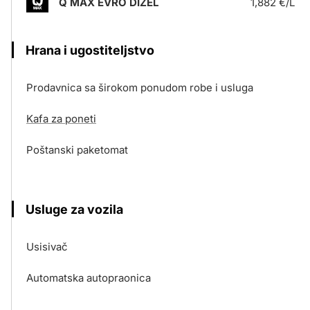
Q MAX EVRO DIZEL
1,882 €/L
Hrana i ugostiteljstvo
Prodavnica sa širokom ponudom robe i usluga
Kafa za poneti
Poštanski paketomat
Usluge za vozila
Usisivač
Automatska autopraonica