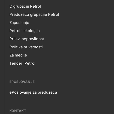
O
title???
O grupaciji Petrol
NAMA
Preduzeća grupacije Petrol
Zaposlenje
Petrol i ekologija
Prijavi nepravilnost
Politika privatnosti
Za medije
Tenderi Petrol
EPOSLOVANJE
ePoslovanje za preduzeća
EPOSLOVANJE
KONTAKT