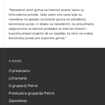
"Navedene cene goriva na internet stranici samo su
informativne prirode. Važe samo one cene koje su
navedene na aparatu za točenje goriva na određenoj
benzinskoj pumpi. U skladu sa navedenim, ne preuzimamo
odgovornost za tačnost podataka na internet stranici i
kupcima preporučujemo da se raspitaju za cenu na svakoj
benzinskoj pumpi pre kupovine goriva."
???
O NAMA
petrol-
O preduzeću
skupno.footer-
O
Lična karta
title???
O grupaciji Petrol
NAMA
Preduzeća grupacije Petrol
Zaposlenje