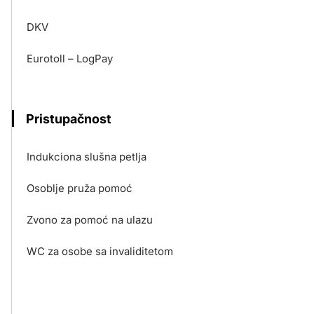
DKV
Eurotoll – LogPay
Pristupačnost
Indukciona slušna petlja
Osoblje pruža pomoć
Zvono za pomoć na ulazu
WC za osobe sa invaliditetom