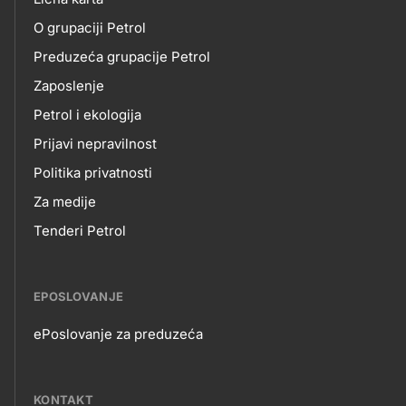
O
title???
O grupaciji Petrol
NAMA
Preduzeća grupacije Petrol
Zaposlenje
Petrol i ekologija
Prijavi nepravilnost
Politika privatnosti
Za medije
Tenderi Petrol
EPOSLOVANJE
ePoslovanje za preduzeća
EPOSLOVANJE
KONTAKT