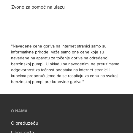
Zvono za pomoć na ulazu
"Navedene cene goriva na internet stranici samo su
informativne prirode. Važe samo one cene koje su
navedene na aparatu za točenje goriva na određenoj
benzinskoj pumpi. U skladu sa navedenim, ne preuzimamo
odgovornost za tačnost podataka na internet stranici i
kupcima preporučujemo da se raspitaju za cenu na svakoj
benzinskoj pumpi pre kupovine goriva."
???
O NAMA
petrol-
O preduzeću
skupno.footer-
Lična karta