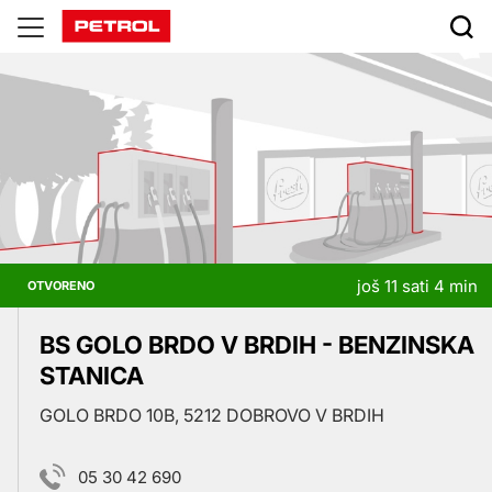
Prodajna
mesta
još 11 sati 4 min
OTVORENO
BS GOLO BRDO V BRDIH - BENZINSKA
STANICA
GOLO BRDO 10B, 5212 DOBROVO V BRDIH
05 30 42 690