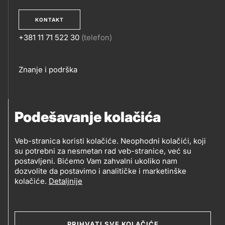
KONTAKT
+381 11 71 522 30
(telefon)
KONTAKT
Footer
Znanje i podrška
links
PRATITE NAS
Podešavanje kolačića
Petrol d.o.o. Beograd
Veb-stranica koristi kolačiće. Neophodni kolačići, koji
PRATITE
su potrebni za nesmetan rad veb-stranice, već su
Zmajeva 12V, 11080 Beograd (Zemun), Srbija
postavljeni. Bićemo Vam zahvalni ukoliko nam
NAS
dozvolite da postavimo i analitičke i marketinške
kolačiće.
Detaljnije
Social
media
PRIHVATI SVE KOLAČIĆE