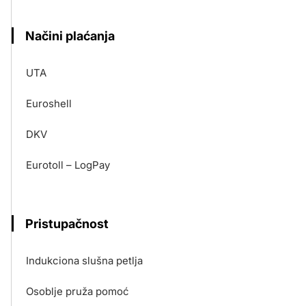
Načini plaćanja
UTA
Euroshell
DKV
Eurotoll – LogPay
Pristupačnost
Indukciona slušna petlja
Osoblje pruža pomoć