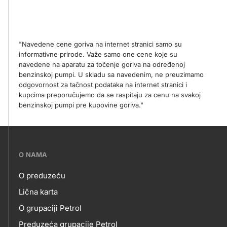
"Navedene cene goriva na internet stranici samo su
informativne prirode. Važe samo one cene koje su
navedene na aparatu za točenje goriva na određenoj
benzinskoj pumpi. U skladu sa navedenim, ne preuzimamo
odgovornost za tačnost podataka na internet stranici i
kupcima preporučujemo da se raspitaju za cenu na svakoj
benzinskoj pumpi pre kupovine goriva."
???
O NAMA
petrol-
O preduzeću
skupno.footer-
O
Lična karta
title???
O grupaciji Petrol
NAMA
Preduzeća grupacije Petrol