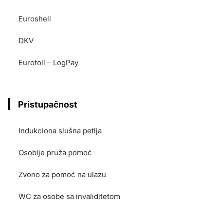
Euroshell
DKV
Eurotoll – LogPay
Pristupačnost
Indukciona slušna petlja
Osoblje pruža pomoć
Zvono za pomoć na ulazu
WC za osobe sa invaliditetom