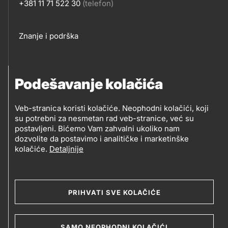
+381 11 71 522 30
(telefon)
KONTAKT
Footer
Znanje i podrška
links
PRATITE NAS
Podešavanje kolačića
Petrol d.o.o. Beograd
Veb-stranica koristi kolačiće. Neophodni kolačići, koji
PRATITE
su potrebni za nesmetan rad veb-stranice, već su
Zmajeva 12V, 11080 Beograd (Zemun), Srbija
postavljeni. Bićemo Vam zahvalni ukoliko nam
NAS
dozvolite da postavimo i analitičke i marketinške
kolačiće.
Detaljnije
Social
media
PRIHVATI SVE KOLAČIĆE
2019-2026 Petrol d.o.o. Beograd i Petrol d.d., Ljubljana
SAMO NEOPHODNI KOLAČIĆI