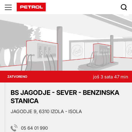
Prodajna
mesta
još 3 sata 47 min
ZATVORENO
BS JAGODJE - SEVER - BENZINSKA
STANICA
JAGODJE 9, 6310 IZOLA - ISOLA
05 64 01 990