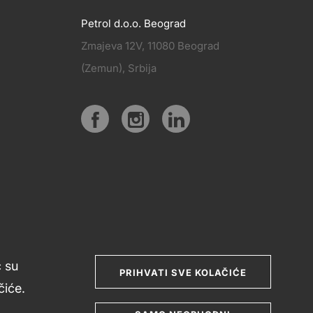
Petrol d.o.o. Beograd
Zmajeva 12V, 11080 Beograd
PRATITE
(Zemun), Srbija
KT
NAS
Social
media
ć su
PRIHVATI SVE KOLAČIĆE
iće.