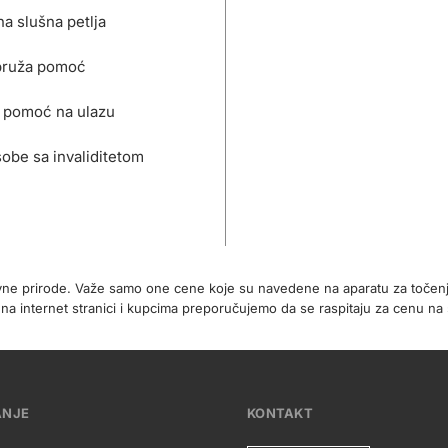
a slušna petlja
pruža pomoć
 pomoć na ulazu
obe sa invaliditetom
ivne prirode. Važe samo one cene koje su navedene na aparatu za točen
 internet stranici i kupcima preporučujemo da se raspitaju za cenu na 
ANJE
KONTAKT