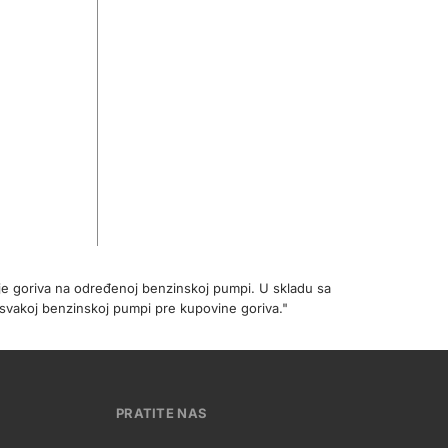
je goriva na određenoj benzinskoj pumpi. U skladu sa
svakoj benzinskoj pumpi pre kupovine goriva."
PRATITE NAS