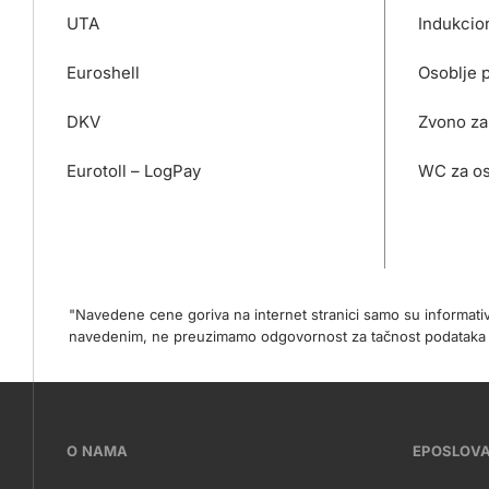
UTA
Indukcion
Euroshell
Osoblje 
DKV
Zvono za
Eurotoll – LogPay
WC za os
"Navedene cene goriva na internet stranici samo su informat
navedenim, ne preuzimamo odgovornost za tačnost podataka na
???
O NAMA
EPOSLOV