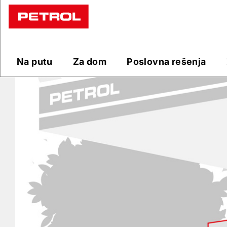
Prodajna
mesta
Na putu
Za dom
Poslovna rešenja