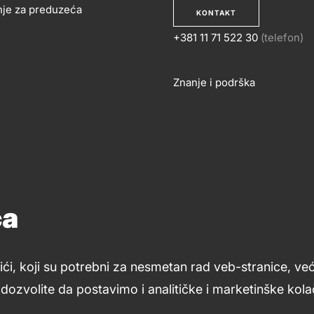
nje za preduzeća
KONTAKT
+381 11 71 522 30
(telefon)
OSLOVANJE
KONTA
Znanje i podrška
Footer
links
ća
ići, koji su potrebni za nesmetan rad veb-stranice, ve
ozvolite da postavimo i analitičke i marketinške kolač
Uslovi upotrebe
Opšti uslovi
Kolačići