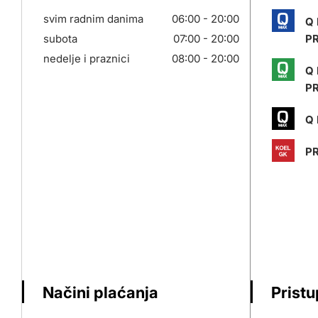
svim radnim danima
06:00 - 20:00
Q
subota
07:00 - 20:00
P
nedelje i praznici
08:00 - 20:00
Q
P
Q 
PR
Načini plaćanja
Prist