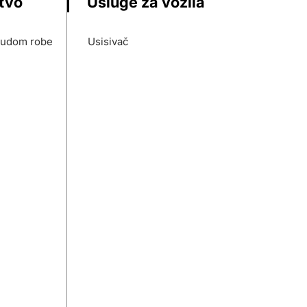
stvo
Usluge za vozila
nudom robe
Usisivač