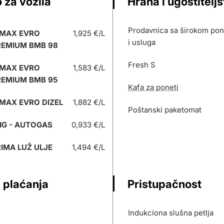
 za vozila
Hrana i ugostitelj
Prodavnica sa širokom po
 MAX EVRO
1,925 €/L
i usluga
REMIUM BMB 98
Fresh S
 MAX EVRO
1,583 €/L
REMIUM BMB 95
Kafa za poneti
MAX EVRO DIZEL
1,882 €/L
Poštanski paketomat
NG - AUTOGAS
0,933 €/L
IMA LUŽ ULJE
1,494 €/L
 plaćanja
Pristupačnost
Indukciona slušna petlja