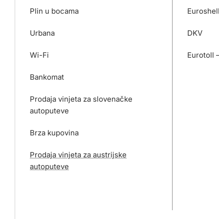
Plin u bocama
Euroshel
Urbana
DKV
Wi-Fi
Eurotoll 
Bankomat
Prodaja vinjeta za slovenačke
autoputeve
Brza kupovina
Prodaja vinjeta za austrijske
autoputeve