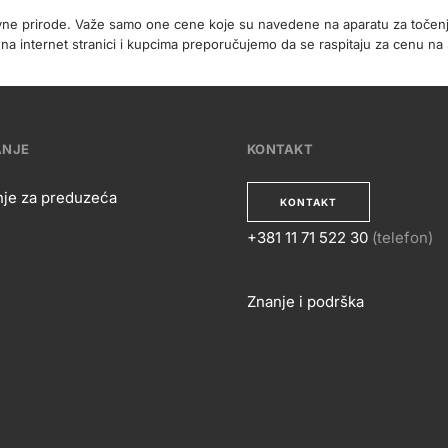
ivne prirode. Važe samo one cene koje su navedene na aparatu za točen
 internet stranici i kupcima preporučujemo da se raspitaju za cenu na 
ANJE
KONTAKT
nje za preduzeća
KONTAKT
+381 11 71 522 30
(telefon)
OSLOVANJE
KONTA
Znanje i podrška
Footer
links