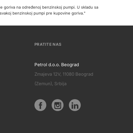
je goriva na određenoj benzinskoj pumpi. U skladu sa
svakoj benzinskoj pumpi pre kupovine goriva."
PRATITE NAS
Petrol d.o.o. Beograd
Zmajeva 12V, 11080 Beograd
PRATITE
(Zemun), Srbija
KT
NAS
Social