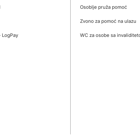
l
Osoblje pruža pomoć
Zvono za pomoć na ulazu
– LogPay
WC za osobe sa invalidite