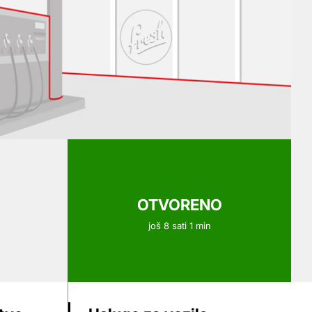
OTVORENO
još 8 sati 1 min