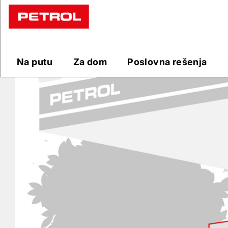
Prodajna
mesta
Na putu
Za dom
Poslovna rešenja