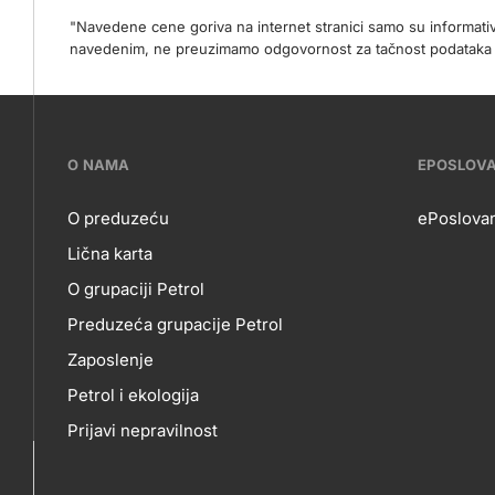
"Navedene cene goriva na internet stranici samo su informat
navedenim, ne preuzimamo odgovornost za tačnost podataka na
???
O NAMA
EPOSLOV
petrol-
O preduzeću
ePoslova
Lična karta
skupno.footer-
O
EP
O grupaciji Petrol
title???
Preduzeća grupacije Petrol
NAMA
Zaposlenje
Petrol i ekologija
Prijavi nepravilnost
Politika privatnosti