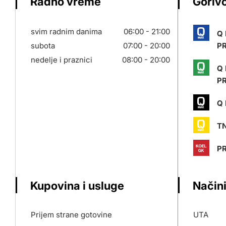
Radno vreme
Gorivo
svim radnim danima
06:00 - 21:00
Q
subota
07:00 - 20:00
P
nedelje i praznici
08:00 - 20:00
Q
P
Q 
T
PR
Kupovina i usluge
Načini
Prijem strane gotovine
UTA