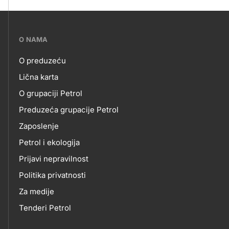
???
O NAMA
petrol-
O preduzeću
skupno.footer-
O
Lična karta
title???
O grupaciji Petrol
NAMA
Preduzeća grupacije Petrol
Zaposlenje
Petrol i ekologija
Prijavi nepravilnost
Politika privatnosti
Za medije
Tenderi Petrol