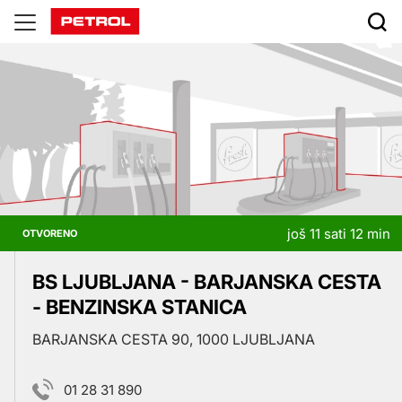
Prodajna
mesta
još 11 sati 12 min
OTVORENO
BS LJUBLJANA - BARJANSKA CESTA
- BENZINSKA STANICA
BARJANSKA CESTA 90, 1000 LJUBLJANA
01 28 31 890