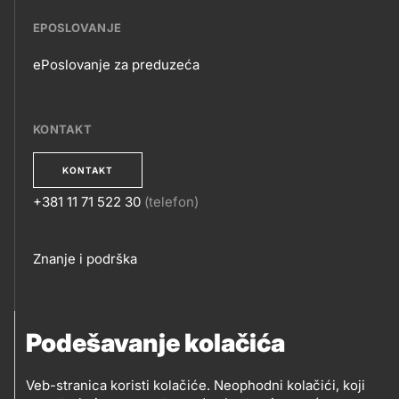
EPOSLOVANJE
ePoslovanje za preduzeća
EPOSLOVANJE
KONTAKT
KONTAKT
+381 11 71 522 30
(telefon)
KONTAKT
Footer
Znanje i podrška
links
PRATITE NAS
Podešavanje kolačića
Petrol d.o.o. Beograd
Veb-stranica koristi kolačiće. Neophodni kolačići, koji
PRATITE