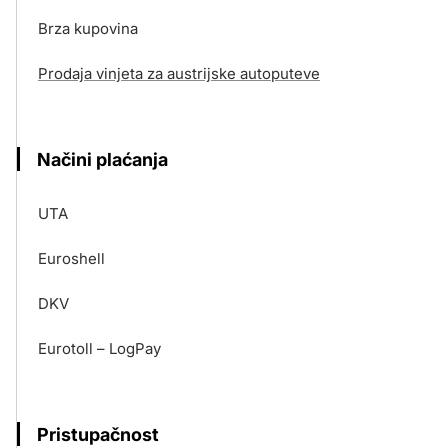
Brza kupovina
Prodaja vinjeta za austrijske autoputeve
Načini plaćanja
UTA
Euroshell
DKV
Eurotoll – LogPay
Pristupačnost