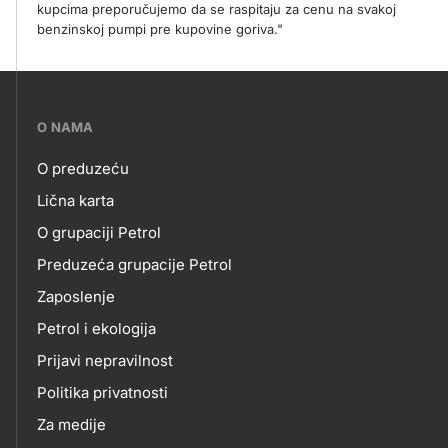
kupcima preporučujemo da se raspitaju za cenu na svakoj
benzinskoj pumpi pre kupovine goriva."
???
O NAMA
petrol-
O preduzeću
skupno.footer-
O
Lična karta
title???
O grupaciji Petrol
NAMA
Preduzeća grupacije Petrol
Zaposlenje
Petrol i ekologija
Prijavi nepravilnost
Politika privatnosti
Za medije