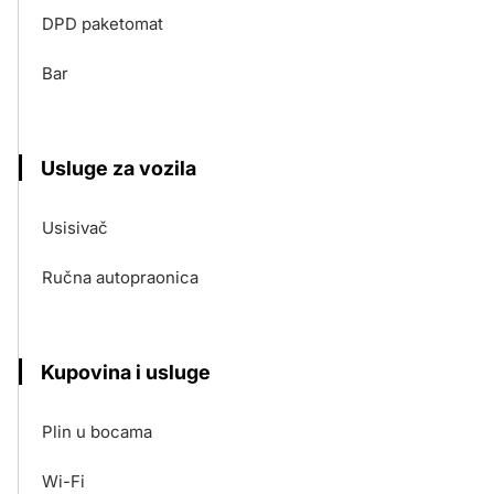
DPD paketomat
Bar
Usluge za vozila
Usisivač
Ručna autopraonica
Kupovina i usluge
Plin u bocama
Wi-Fi