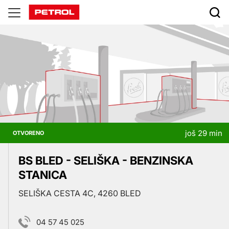
Prodajna
mesta
još 29 min
OTVORENO
BS BLED - SELIŠKA - BENZINSKA
STANICA
SELIŠKA CESTA 4C, 4260 BLED
04 57 45 025