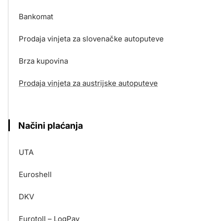
Bankomat
Prodaja vinjeta za slovenačke autoputeve
Brza kupovina
Prodaja vinjeta za austrijske autoputeve
Načini plaćanja
UTA
Euroshell
DKV
Eurotoll – LogPay