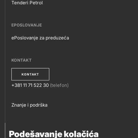
Tenderi Petrol
EPOSLOVANJE
ePoslovanje za preduzeća
EPOSLOVANJE
KONTAKT
KONTAKT
+381 11 71 522 30
(telefon)
KONTAKT
Footer
Znanje i podrška
links
PRATITE NAS
Podešavanje kolačića