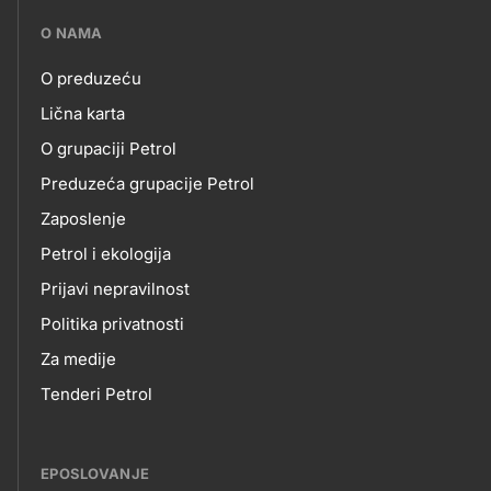
???
O NAMA
petrol-
O preduzeću
skupno.footer-
O
Lična karta
title???
O grupaciji Petrol
NAMA
Preduzeća grupacije Petrol
Zaposlenje
Petrol i ekologija
Prijavi nepravilnost
Politika privatnosti
Za medije
Tenderi Petrol
EPOSLOVANJE