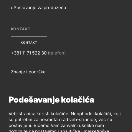
ePoslovanje za preduzeća
EPOSLOVANJE
KONTAKT
KONTAKT
+381 11 71 522 30
(telefon)
KONTAKT
Footer
Znanje i podrška
links
PRATITE NAS
Podešavanje kolačića
Petrol d.o.o. Beograd
Veb-stranica koristi kolačiće. Neophodni kolačići, koji
PRATITE
su potrebni za nesmetan rad veb-stranice, već su
Zmajeva 12V, 11080 Beograd (Zemun), Srbija
postavljeni. Bićemo Vam zahvalni ukoliko nam
NAS
dozvolite da postavimo i analitičke i marketinške