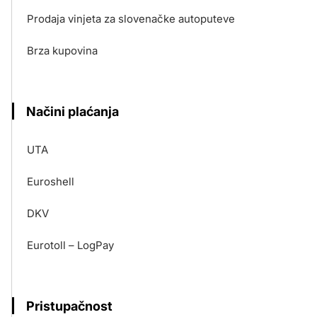
Prodaja vinjeta za slovenačke autoputeve
Brza kupovina
Načini plaćanja
UTA
Euroshell
DKV
Eurotoll – LogPay
Pristupačnost