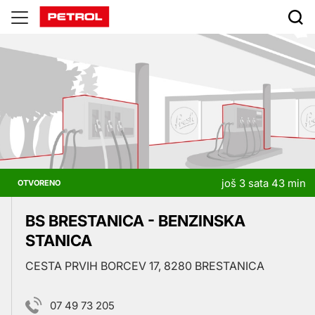
Prodajna
mesta
još 3 sata 43 min
OTVORENO
BS BRESTANICA - BENZINSKA
STANICA
CESTA PRVIH BORCEV 17, 8280 BRESTANICA
07 49 73 205