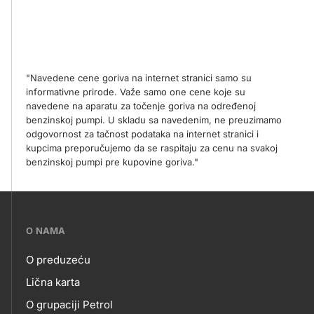
"Navedene cene goriva na internet stranici samo su
informativne prirode. Važe samo one cene koje su
navedene na aparatu za točenje goriva na određenoj
benzinskoj pumpi. U skladu sa navedenim, ne preuzimamo
odgovornost za tačnost podataka na internet stranici i
kupcima preporučujemo da se raspitaju za cenu na svakoj
benzinskoj pumpi pre kupovine goriva."
???
O NAMA
petrol-
O preduzeću
skupno.footer-
O
Lična karta
title???
O grupaciji Petrol