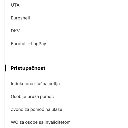
UTA
Euroshell
DKV
Eurotoll – LogPay
Pristupačnost
Indukciona slušna petlja
Osoblje pruža pomoć
Zvono za pomoć na ulazu
WC za osobe sa invaliditetom