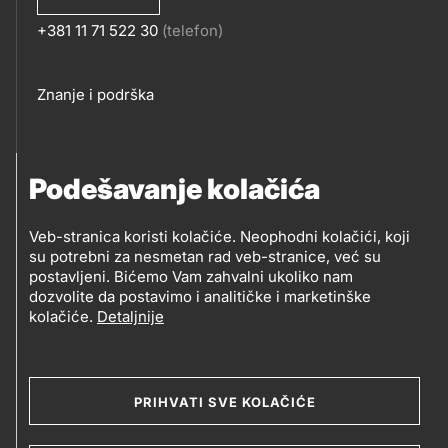
+381 11 71 522 30
(telefon)
KONTAKT
Footer
Znanje i podrška
links
PRATITE NAS
Podešavanje kolačića
Petrol d.o.o. Beograd
Veb-stranica koristi kolačiće. Neophodni kolačići, koji
PRATITE
su potrebni za nesmetan rad veb-stranice, već su
Zmajeva 12V, 11080 Beograd (Zemun), Srbija
postavljeni. Bićemo Vam zahvalni ukoliko nam
NAS
dozvolite da postavimo i analitičke i marketinške
kolačiće.
Detaljnije
Social
media
PRIHVATI SVE KOLAČIĆE