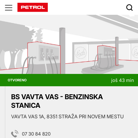
Prodajna
mesta
još 43 min
OTVORENO
BS VAVTA VAS - BENZINSKA
STANICA
VAVTA VAS 1A, 8351 STRAŽA PRI NOVEM MESTU
07 30 84 820