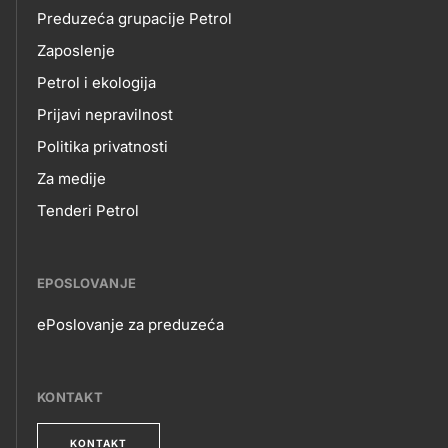
NAMA
Preduzeća grupacije Petrol
Zaposlenje
Petrol i ekologija
Prijavi nepravilnost
Politika privatnosti
Za medije
Tenderi Petrol
EPOSLOVANJE
ePoslovanje za preduzeća
EPOSLOVANJE
KONTAKT
KONTAKT