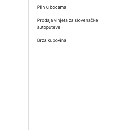
Plin u bocama
Prodaja vinjeta za slovenačke
autoputeve
Brza kupovina