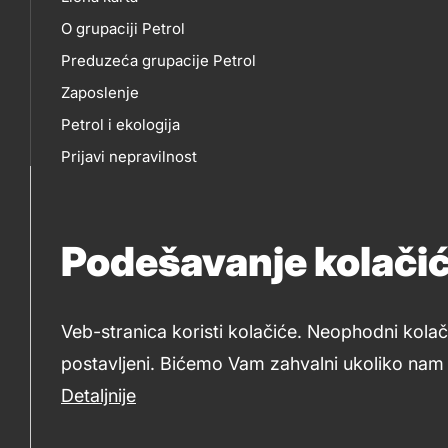
skupno.footer-
O
EP
O grupaciji Petrol
title???
Preduzeća grupacije Petrol
NAMA
Zaposlenje
Petrol i ekologija
Prijavi nepravilnost
Politika privatnosti
Za medije
Podešavanje kolači
Tenderi Petrol
Veb-stranica koristi kolačiće. Neophodni kolač
postavljeni. Bićemo Vam zahvalni ukoliko nam d
2019-2026 Petrol d.o.o. Beograd i Petrol d.d., Ljubljana
Detaljnije