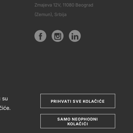
Zmajeva 12V, 11080 Beograd
PRATITE
(Zemun), Srbija
KT
NAS
Social
media
ć su
PRIHVATI SVE KOLAČIĆE
iće.
SAMO NEOPHODNI
KOLAČIĆI