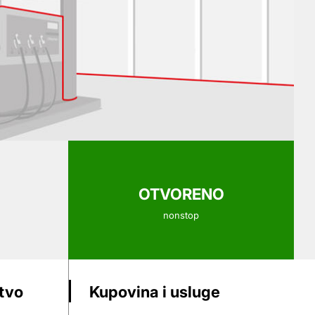
OTVORENO
nonstop
stvo
Kupovina i usluge