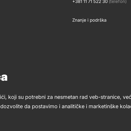
+381 11 71 522 30
(telefon)
OSLOVANJE
KONTA
Znanje i podrška
Footer
links
ća
ići, koji su potrebni za nesmetan rad veb-stranice, ve
ozvolite da postavimo i analitičke i marketinške kolač
Uslovi upotrebe
Opšti uslovi
Kolačići