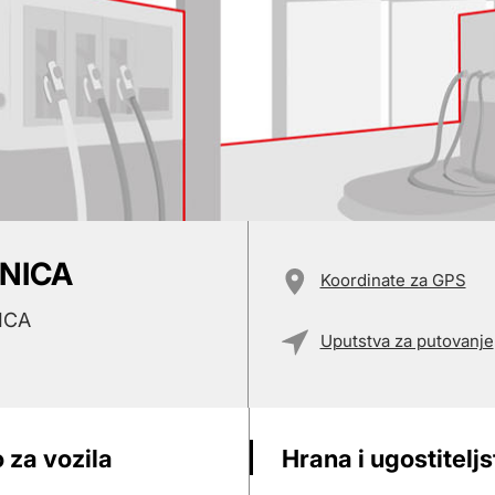
ANICA
Koordinate za GPS
ICA
Uputstva za putovanje
 za vozila
Hrana i ugostitelj