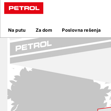
Prodajna
mesta
Na putu
Za dom
Poslovna rešenja