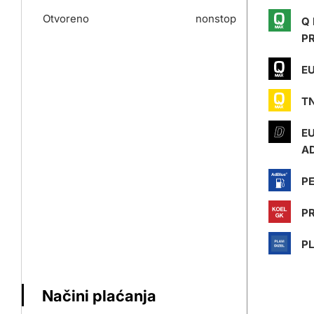
Otvoreno
nonstop
Q
P
EU
T
E
AD
P
PR
PL
Načini plaćanja