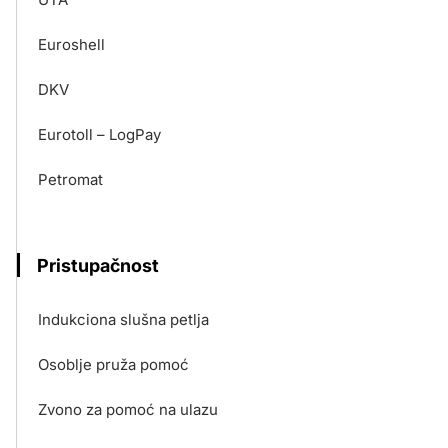
Euroshell
DKV
Eurotoll – LogPay
Petromat
Pristupačnost
Indukciona slušna petlja
Osoblje pruža pomoć
Zvono za pomoć na ulazu