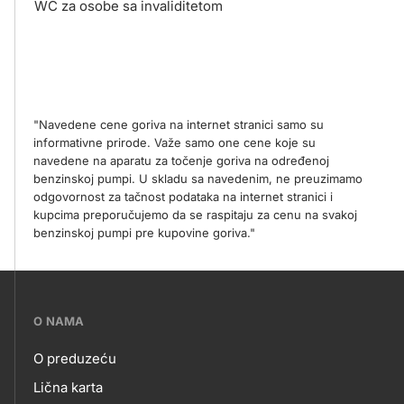
WC za osobe sa invaliditetom
"Navedene cene goriva na internet stranici samo su
informativne prirode. Važe samo one cene koje su
navedene na aparatu za točenje goriva na određenoj
benzinskoj pumpi. U skladu sa navedenim, ne preuzimamo
odgovornost za tačnost podataka na internet stranici i
kupcima preporučujemo da se raspitaju za cenu na svakoj
benzinskoj pumpi pre kupovine goriva."
???
O NAMA
petrol-
O preduzeću
skupno.footer-
O
Lična karta
title???