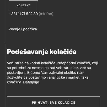
KONTAKT
+381 11 71 522 30
(telefon)
KONTAKT
Footer
Znanje i podrška
links
PRATITE NAS
Podešavanje kolačića
Petrol d.o.o. Beograd
Veb-stranica koristi kolačiće. Neophodni kolačići, koji
PRATITE
su potrebni za nesmetan rad veb-stranice, već su
Zmajeva 12V, 11080 Beograd (Zemun), Srbija
postavljeni. Bićemo Vam zahvalni ukoliko nam
NAS
dozvolite da postavimo i analitičke i marketinške
kolačiće.
Detaljnije
Social
media
PRIHVATI SVE KOLAČIĆE