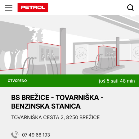
Prodajna
mesta
još 5 sati 48 min
OTVORENO
BS BREŽICE - TOVARNIŠKA -
BENZINSKA STANICA
TOVARNIŠKA CESTA 2, 8250 BREŽICE
07 49 66 193