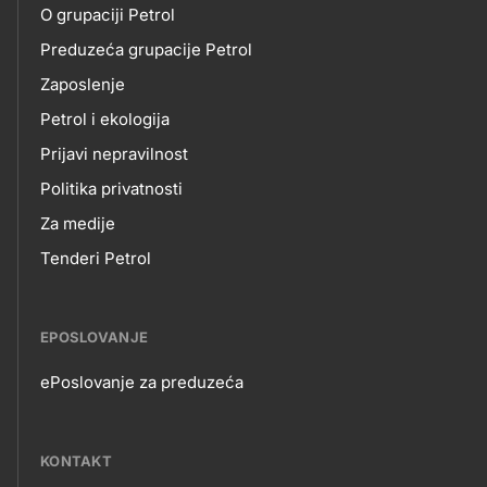
O grupaciji Petrol
NAMA
Preduzeća grupacije Petrol
Zaposlenje
Petrol i ekologija
Prijavi nepravilnost
Politika privatnosti
Za medije
Tenderi Petrol
EPOSLOVANJE
ePoslovanje za preduzeća
EPOSLOVANJE
KONTAKT