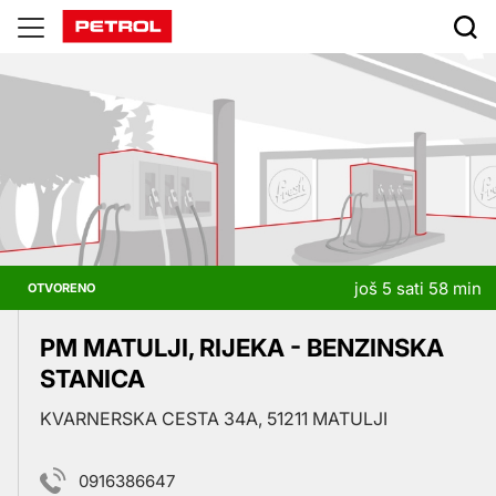
Prodajna
mesta
još 5 sati 58 min
OTVORENO
PM MATULJI, RIJEKA - BENZINSKA
STANICA
KVARNERSKA CESTA 34A, 51211 MATULJI
0916386647