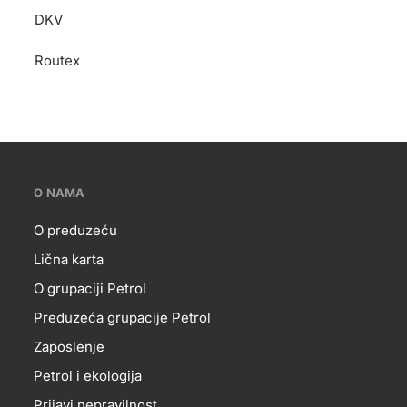
DKV
Routex
???
O NAMA
petrol-
O preduzeću
skupno.footer-
O
Lična karta
title???
O grupaciji Petrol
NAMA
Preduzeća grupacije Petrol
Zaposlenje
Petrol i ekologija
Prijavi nepravilnost