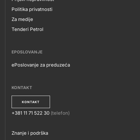
Politika privatnosti
Za medije
Tenderi Petrol
EPOSLOVANJE
ePoslovanje za preduzeća
EPOSLOVANJE
KONTAKT
KONTAKT
+381 11 71 522 30
(telefon)
KONTAKT
Footer
Znanje i podrška