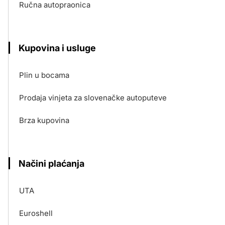
Ručna autopraonica
Kupovina i usluge
Plin u bocama
Prodaja vinjeta za slovenačke autoputeve
Brza kupovina
Načini plaćanja
UTA
Euroshell