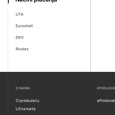
UTA
Euroshell
DKV
Routex
???
O NAMA
EPOSLOV
petrol-
O preduzeću
ePoslova
Lična karta
skupno.footer-