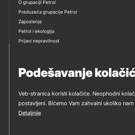
O
EP
O grupaciji Petrol
title???
Preduzeća grupacije Petrol
NAMA
Zaposlenje
Petrol i ekologija
Prijavi nepravilnost
Politika privatnosti
Za medije
Podešavanje kolači
Tenderi Petrol
Veb-stranica koristi kolačiće. Neophodni kolač
postavljeni. Bićemo Vam zahvalni ukoliko nam d
2019-2026 Petrol d.o.o. Beograd i Petrol d.d., Ljubljana
Detaljnije
Legal