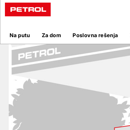
Prodajna
mesta
Na putu
Za dom
Poslovna rešenja