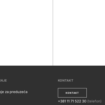
ANJE
KONTAKT
nje za preduzeća
KONTAKT
+381 11 71 522 30
(telefon)