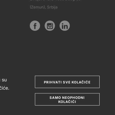
PRATITE
(Zemun), Srbija
KT
NAS
Social
media
ć su
PRIHVATI SVE KOLAČIĆE
iće.
SAMO NEOPHODNI
KOLAČIĆI