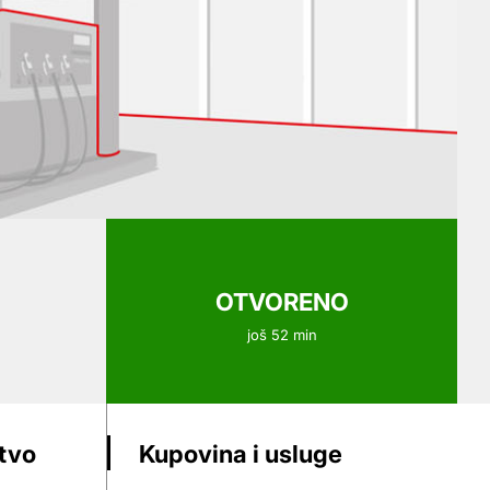
OTVORENO
još 52 min
stvo
Kupovina i usluge