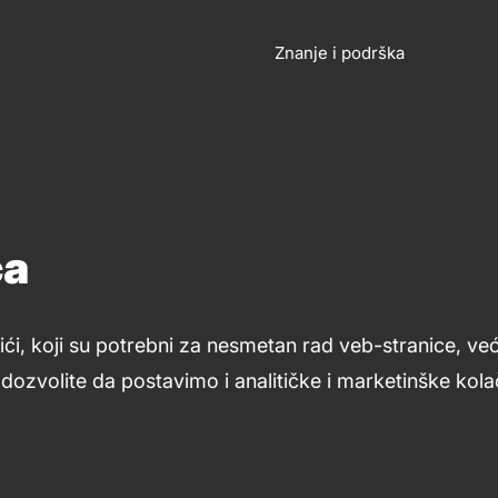
OSLOVANJE
KONTA
Znanje i podrška
Footer
links
ća
ići, koji su potrebni za nesmetan rad veb-stranice, ve
ozvolite da postavimo i analitičke i marketinške kolač
Uslovi upotrebe
Opšti uslovi
Kolačići