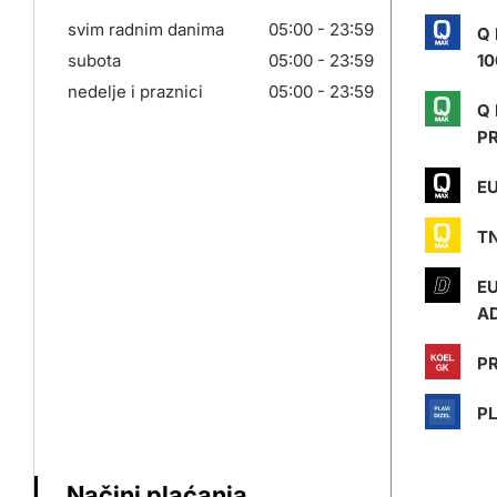
svim radnim danima
05:00 - 23:59
Q
subota
05:00 - 23:59
10
nedelje i praznici
05:00 - 23:59
Q
P
EU
T
E
AD
PR
PL
Načini plaćanja