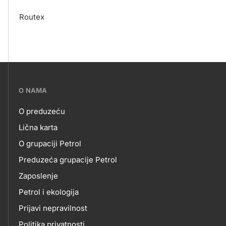
Routex
???
O NAMA
petrol-
O preduzeću
skupno.footer-
O
Lična karta
title???
O grupaciji Petrol
NAMA
Preduzeća grupacije Petrol
Zaposlenje
Petrol i ekologija
Prijavi nepravilnost
Politika privatnosti