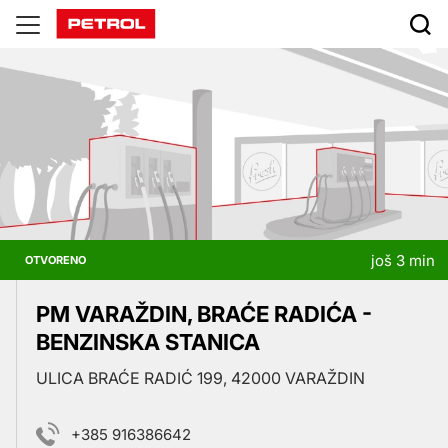
Prodajna
mesta
još 3 min
OTVORENO
PM VARAŽDIN, BRAĆE RADIĆA -
BENZINSKA STANICA
ULICA BRAĆE RADIĆ 199, 42000 VARAŽDIN
+385 916386642