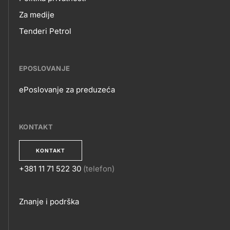
Za medije
Tenderi Petrol
EPOSLOVANJE
ePoslovanje za preduzeća
EPOSLOVANJE
KONTAKT
KONTAKT
+381 11 71 522 30
(telefon)
KONTAKT
Footer
Znanje i podrška
links