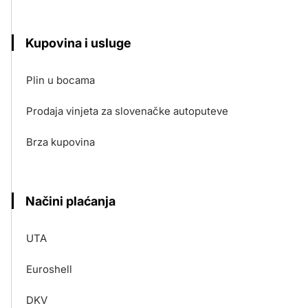
Kupovina i usluge
Plin u bocama
Prodaja vinjeta za slovenačke autoputeve
Brza kupovina
Načini plaćanja
UTA
Euroshell
DKV