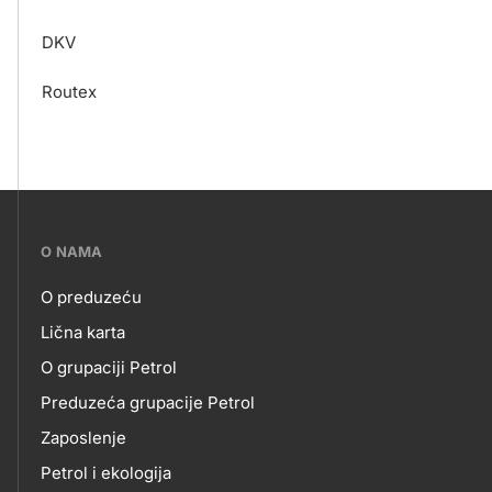
DKV
Routex
???
O NAMA
petrol-
O preduzeću
skupno.footer-
O
Lična karta
title???
O grupaciji Petrol
NAMA
Preduzeća grupacije Petrol
Zaposlenje
Petrol i ekologija