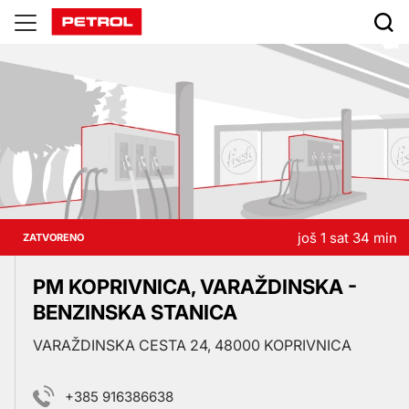
Prodajna
mesta
još 1 sat 34 min
ZATVORENO
PM KOPRIVNICA, VARAŽDINSKA -
BENZINSKA STANICA
VARAŽDINSKA CESTA 24, 48000 KOPRIVNICA
+385 916386638