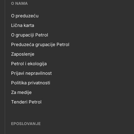
???
O NAMA
petrol-
O preduzeću
skupno.footer-
O
Lična karta
title???
O grupaciji Petrol
NAMA
Preduzeća grupacije Petrol
Zaposlenje
Petrol i ekologija
Prijavi nepravilnost
Politika privatnosti
Za medije
Tenderi Petrol
EPOSLOVANJE