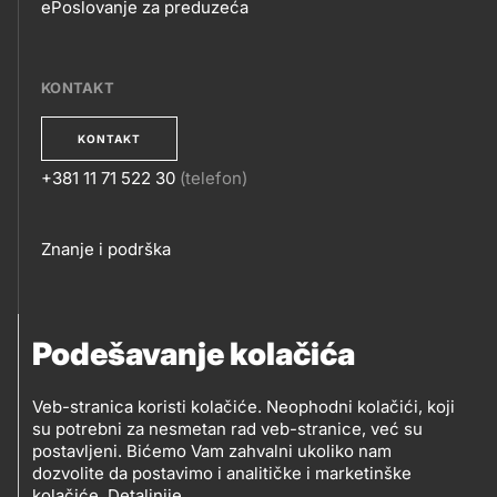
ePoslovanje za preduzeća
EPOSLOVANJE
KONTAKT
KONTAKT
+381 11 71 522 30
(telefon)
KONTAKT
Footer
Znanje i podrška
links
PRATITE NAS
Podešavanje kolačića
Petrol d.o.o. Beograd
Veb-stranica koristi kolačiće. Neophodni kolačići, koji
PRATITE
su potrebni za nesmetan rad veb-stranice, već su
Zmajeva 12V, 11080 Beograd (Zemun), Srbija
postavljeni. Bićemo Vam zahvalni ukoliko nam
NAS
dozvolite da postavimo i analitičke i marketinške
kolačiće.
Detaljnije