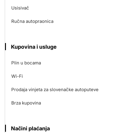
Usisivač
Ručna autopraonica
Kupovina i usluge
Plin u bocama
Wi-Fi
Prodaja vinjeta za slovenačke autoputeve
Brza kupovina
Načini plaćanja