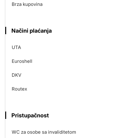
Brza kupovina
Načini plaćanja
UTA
Euroshell
DKV
Routex
Pristupačnost
WC za osobe sa invaliditetom