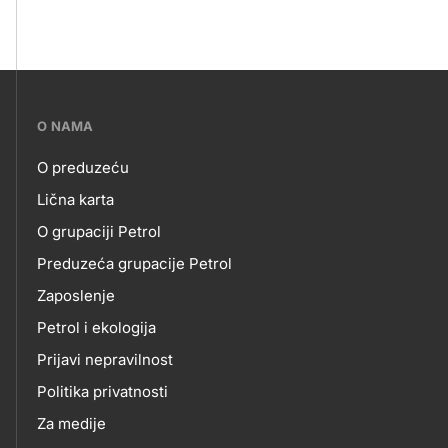
???
O NAMA
petrol-
O preduzeću
skupno.footer-
O
Lična karta
title???
O grupaciji Petrol
NAMA
Preduzeća grupacije Petrol
Zaposlenje
Petrol i ekologija
Prijavi nepravilnost
Politika privatnosti
Za medije