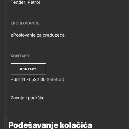
Tenderi Petrol
EPOSLOVANJE
ePoslovanje za preduzeća
EPOSLOVANJE
KONTAKT
KONTAKT
+381 11 71 522 30
(telefon)
KONTAKT
Footer
Znanje i podrška
links
PRATITE NAS
Podešavanje kolačića