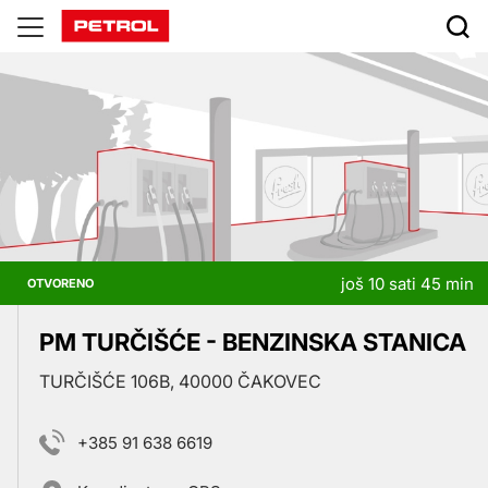
Prodajna
mesta
još 10 sati 45 min
OTVORENO
PM TURČIŠĆE - BENZINSKA STANICA
TURČIŠĆE 106B, 40000 ČAKOVEC
+385 91 638 6619