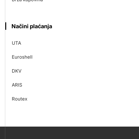
Načini plaćanja
UTA
Euroshell
DKV
ARIS
Routex