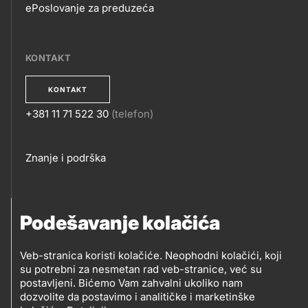
ePoslovanje za preduzeća
EPOSLOVANJE
KONTAKT
KONTAKT
+381 11 71 522 30
(telefon)
KONTAKT
Footer
Znanje i podrška
links
PRATITE NAS
Podešavanje kolačića
Petrol d.o.o. Beograd
Veb-stranica koristi kolačiće. Neophodni kolačići, koji
PRATITE
su potrebni za nesmetan rad veb-stranice, već su
Zmajeva 12V, 11080 Beograd (Zemun), Srbija
postavljeni. Bićemo Vam zahvalni ukoliko nam
NAS
dozvolite da postavimo i analitičke i marketinške