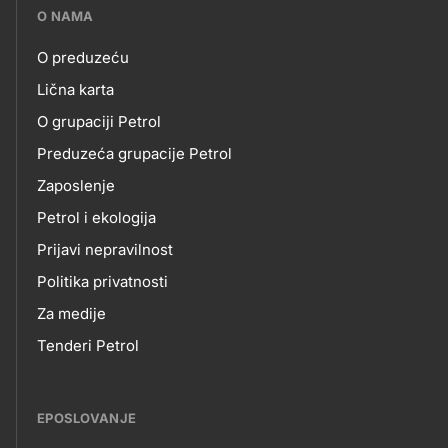
???
O NAMA
petrol-
O preduzeću
skupno.footer-
O
Lična karta
title???
O grupaciji Petrol
NAMA
Preduzeća grupacije Petrol
Zaposlenje
Petrol i ekologija
Prijavi nepravilnost
Politika privatnosti
Za medije
Tenderi Petrol
EPOSLOVANJE