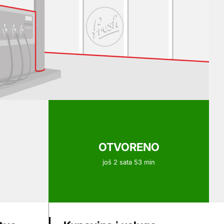
OTVORENO
još 2 sata 53 min