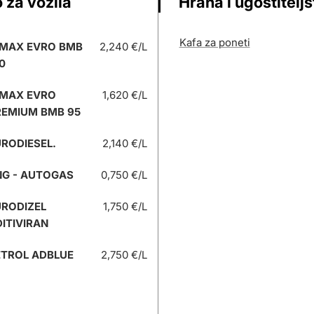
 za vozila
Hrana i ugostitelj
Kafa za poneti
 MAX EVRO BMB
2,240 €/L
0
 MAX EVRO
1,620 €/L
REMIUM BMB 95
RODIESEL.
2,140 €/L
NG - AUTOGAS
0,750 €/L
URODIZEL
1,750 €/L
ITIVIRAN
ETROL ADBLUE
2,750 €/L