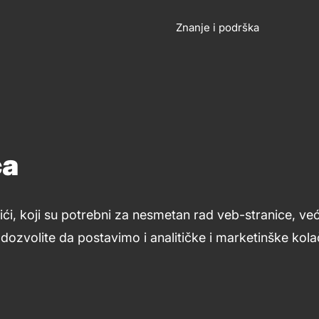
OSLOVANJE
KONTA
Znanje i podrška
Footer
links
ća
ići, koji su potrebni za nesmetan rad veb-stranice, ve
ozvolite da postavimo i analitičke i marketinške kolač
Uslovi upotrebe
Opšti uslovi
Kolačići