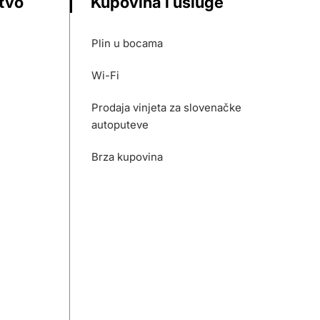
stvo
Kupovina i usluge
Plin u bocama
Wi-Fi
Prodaja vinjeta za slovenačke
autoputeve
Brza kupovina