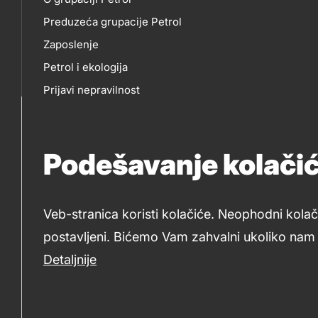
O
EP
title???
Preduzeća grupacije Petrol
NAMA
Zaposlenje
Petrol i ekologija
Prijavi nepravilnost
Politika privatnosti
Za medije
Podešavanje kolači
Tenderi Petrol
Veb-stranica koristi kolačiće. Neophodni kolač
postavljeni. Bićemo Vam zahvalni ukoliko nam d
2019-2026 Petrol d.o.o. Beograd i Petrol d.d., Ljubljana
Detaljnije
Legal