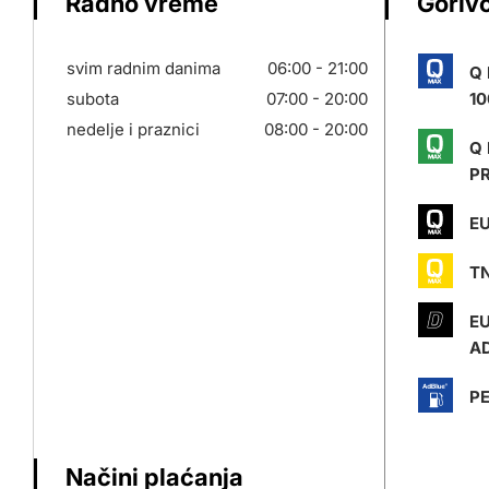
Radno vreme
Gorivo
svim radnim danima
06:00 - 21:00
Q
subota
07:00 - 20:00
10
nedelje i praznici
08:00 - 20:00
Q
P
EU
T
E
AD
P
Načini plaćanja