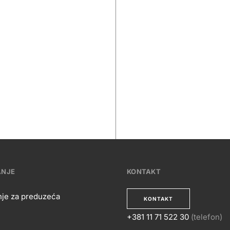
ANJE
KONTAKT
nje za preduzeća
KONTAKT
+381 11 71 522 30
(telefon)