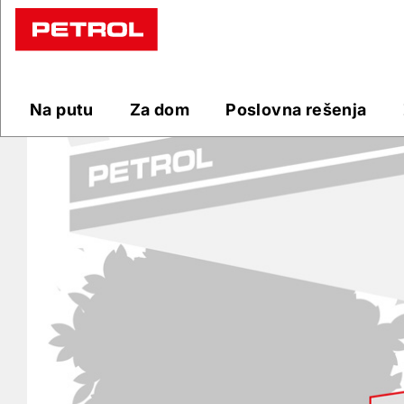
Prodajna
mesta
Na putu
Za dom
Poslovna rešenja