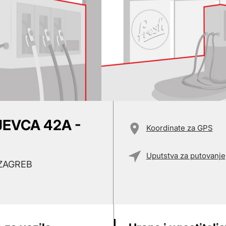
JEVCA 42A -
Koordinate za GPS
Uputstva za putovanje
 ZAGREB