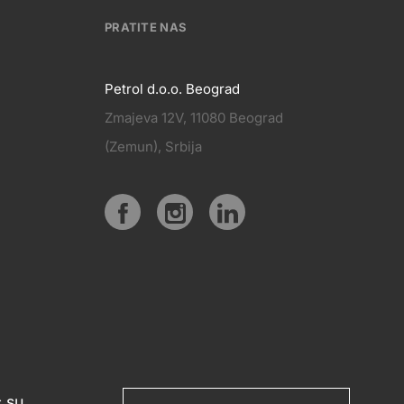
PRATITE NAS
Petrol d.o.o. Beograd
Zmajeva 12V, 11080 Beograd
PRATITE
(Zemun), Srbija
KT
NAS
Social
media
ć su