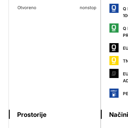
Otvoreno
nonstop
Q
10
Q
P
EU
T
E
AD
P
Prostorije
Načini