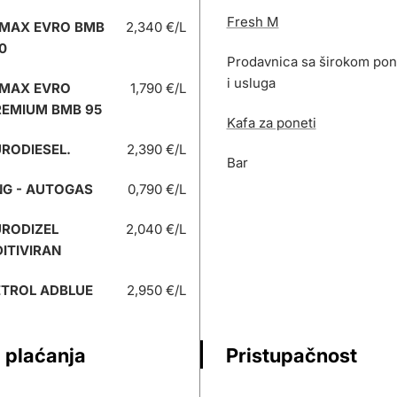
Fresh M
 MAX EVRO BMB
2,340 €/L
0
Prodavnica sa širokom po
i usluga
 MAX EVRO
1,790 €/L
REMIUM BMB 95
Kafa za poneti
RODIESEL.
2,390 €/L
Bar
NG - AUTOGAS
0,790 €/L
URODIZEL
2,040 €/L
ITIVIRAN
ETROL ADBLUE
2,950 €/L
 plaćanja
Pristupačnost