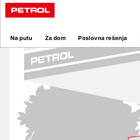
Prodajna
mesta
Na putu
Za dom
Poslovna rešenja