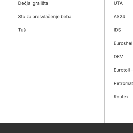
Dečja igrališta
UTA
Sto za presvlačenje beba
AS24
Tuš
IDS
Euroshel
DKV
Eurotoll 
Petromat
Routex