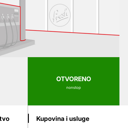
OTVORENO
nonstop
stvo
Kupovina i usluge