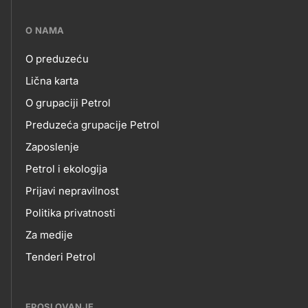
???
O NAMA
petrol-
O preduzeću
skupno.footer-
O
Lična karta
title???
O grupaciji Petrol
NAMA
Preduzeća grupacije Petrol
Zaposlenje
Petrol i ekologija
Prijavi nepravilnost
Politika privatnosti
Za medije
Tenderi Petrol
EPOSLOVANJE