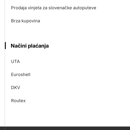
Prodaja vinjeta za slovenačke autoputeve
Brza kupovina
Načini plaćanja
UTA
Euroshell
DKV
Routex