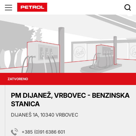
Prodajna
mesta
ZATVORENO
PM DIJANEŽ, VRBOVEC - BENZINSKA
STANICA
DIJANEŠ 1A, 10340 VRBOVEC
+385 (0)91 6386 601