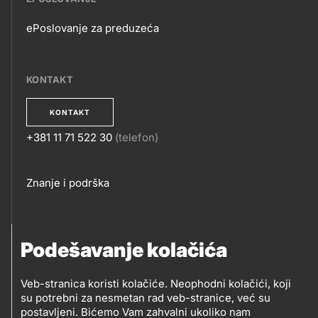
ePoslovanje za preduzeća
EPOSLOVANJE
KONTAKT
KONTAKT
+381 11 71 522 30
(telefon)
KONTAKT
Footer
Znanje i podrška
links
PRATITE NAS
Podešavanje kolačića
Petrol d.o.o. Beograd
Veb-stranica koristi kolačiće. Neophodni kolačići, koji
PRATITE
su potrebni za nesmetan rad veb-stranice, već su
Zmajeva 12V, 11080 Beograd (Zemun), Srbija
postavljeni. Bićemo Vam zahvalni ukoliko nam