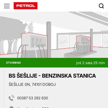
Prodajna
mesta
još 2 sata 25 min
OTVORENO
BS ŠEŠLIJE - BENZINSKA STANICA
ŠEŠLIJE 0N, 74101 DOBOJ
00387 53 282 630