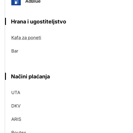
AdBlue
Hrana i ugostiteljstvo
Kafa za poneti
Bar
Načini plaćanja
UTA
DKV
ARIS
Routex