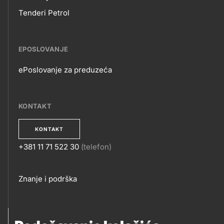
Tenderi Petrol
EPOSLOVANJE
ePoslovanje za preduzeća
EPOSLOVANJE
KONTAKT
KONTAKT
+381 11 71 522 30
(telefon)
KONTAKT
Footer
Znanje i podrška
links
PRATITE NAS