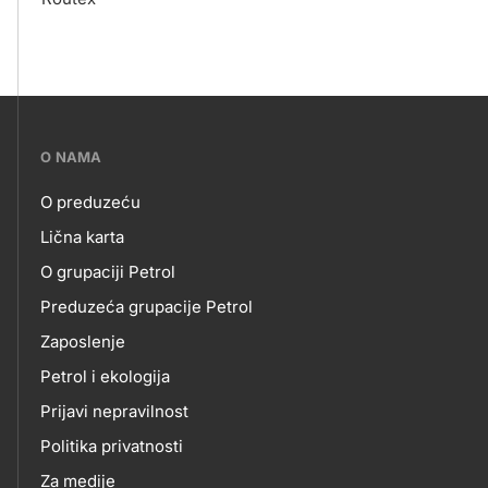
???
O NAMA
petrol-
O preduzeću
skupno.footer-
O
Lična karta
title???
O grupaciji Petrol
NAMA
Preduzeća grupacije Petrol
Zaposlenje
Petrol i ekologija
Prijavi nepravilnost
Politika privatnosti
Za medije