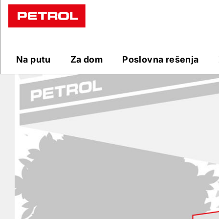
Prodajna
mesta
Na putu
Za dom
Poslovna rešenja