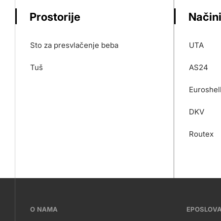
Prostorije
Načini
Sto za presvlačenje beba
UTA
Tuš
AS24
Euroshel
DKV
Routex
???
O NAMA
EPOSLOV