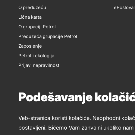
petrol-
O preduzeću
ePoslova
Lična karta
skupno.footer-
O
EP
O grupaciji Petrol
title???
Preduzeća grupacije Petrol
NAMA
Zaposlenje
Petrol i ekologija
Prijavi nepravilnost
Politika privatnosti
Za medije
Podešavanje kolači
Tenderi Petrol
Veb-stranica koristi kolačiće. Neophodni kolač
postavljeni. Bićemo Vam zahvalni ukoliko nam d
2019-2026 Petrol d.o.o. Beograd i Petrol d.d., Ljubljana