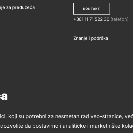
nje za preduzeća
KONTAKT
+381 11 71 522 30
(telefon)
OSLOVANJE
KONTA
Znanje i podrška
Footer
links
ća
ići, koji su potrebni za nesmetan rad veb-stranice, ve
ozvolite da postavimo i analitičke i marketinške kolač
Uslovi upotrebe
Opšti uslovi
Kolačići