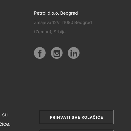
Petrol d.o.o. Beograd
Zmajeva 12V, 11080 Beograd
PRATITE
(Zemun), Srbija
KT
NAS
Social
media
ć su
PRIHVATI SVE KOLAČIĆE
iće.