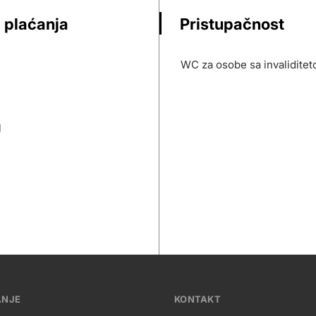
 plaćanja
Pristupačnost
WC za osobe sa invalidite
l
ANJE
KONTAKT