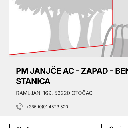
PM JANJČE AC - ZAPAD - B
STANICA
RAMLJANI 169, 53220 OTOČAC
+385 (0)91 4523 520