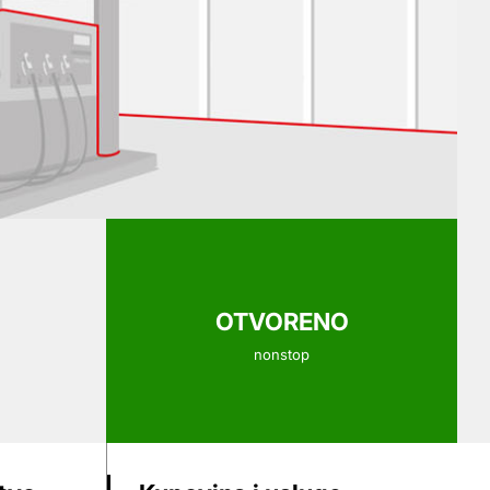
OTVORENO
nonstop