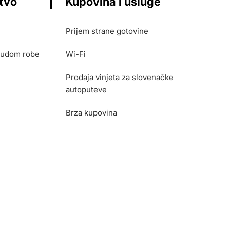
stvo
Kupovina i usluge
Prijem strane gotovine
nudom robe
Wi-Fi
Prodaja vinjeta za slovenačke
autoputeve
Brza kupovina