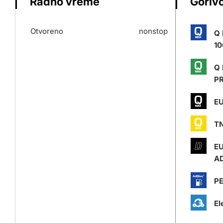
Radno vreme
Gorivo
Otvoreno
nonstop
Q
10
Q
P
EU
T
E
AD
P
El