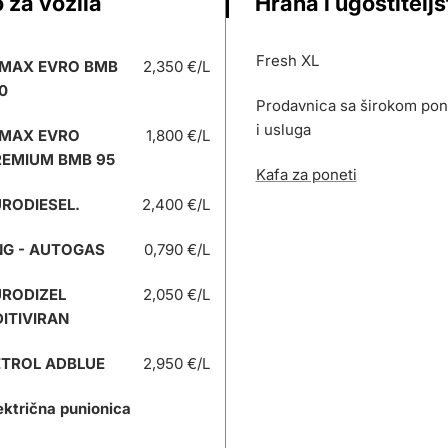
 za vozila
Hrana i ugostitelj
Fresh XL
 MAX EVRO BMB
2,350 €/L
0
Prodavnica sa širokom po
i usluga
 MAX EVRO
1,800 €/L
REMIUM BMB 95
Kafa za poneti
RODIESEL.
2,400 €/L
NG - AUTOGAS
0,790 €/L
URODIZEL
2,050 €/L
ITIVIRAN
ETROL ADBLUE
2,950 €/L
ektrična punionica