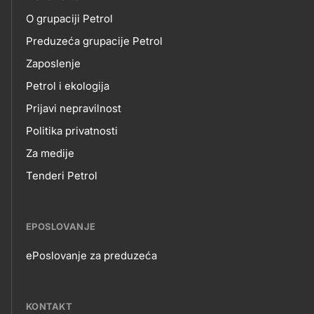
O
title???
O grupaciji Petrol
NAMA
Preduzeća grupacije Petrol
Zaposlenje
Petrol i ekologija
Prijavi nepravilnost
Politika privatnosti
Za medije
Tenderi Petrol
EPOSLOVANJE
ePoslovanje za preduzeća
EPOSLOVANJE
KONTAKT