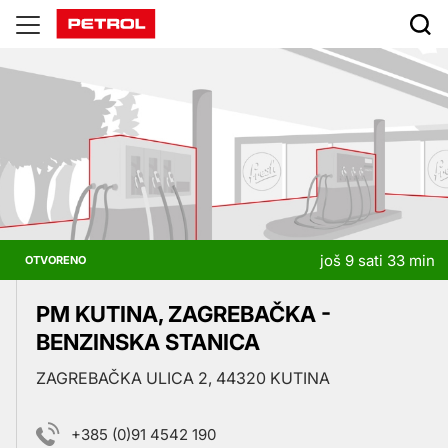
Prodajna
mesta
još 9 sati 33 min
OTVORENO
PM KUTINA, ZAGREBAČKA -
BENZINSKA STANICA
ZAGREBAČKA ULICA 2, 44320 KUTINA
+385 (0)91 4542 190