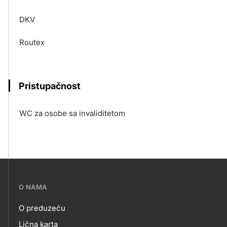
DKV
Routex
Pristupačnost
WC za osobe sa invaliditetom
???
O NAMA
petrol-
O preduzeću
skupno.footer-
Lična karta