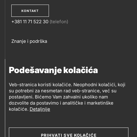
KONTAKT
+381 11 71 522 30
(telefon)
KONTAKT
Footer
Znanje i podrška
links
PRATITE NAS
Podešavanje kolačića
Petrol d.o.o. Beograd
Veb-stranica koristi kolačiće. Neophodni kolačići, koji
PRATITE
su potrebni za nesmetan rad veb-stranice, već su
Zmajeva 12V, 11080 Beograd (Zemun), Srbija
postavljeni. Bićemo Vam zahvalni ukoliko nam
NAS
dozvolite da postavimo i analitičke i marketinške
kolačiće.
Detaljnije
Social
media
PRIHVATI SVE KOLAČIĆE