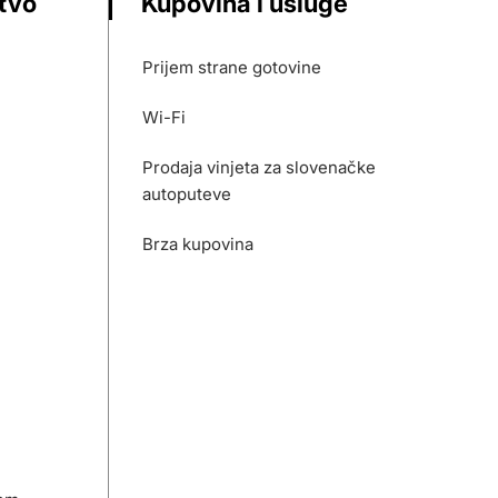
stvo
Kupovina i usluge
Prijem strane gotovine
Wi-Fi
Prodaja vinjeta za slovenačke
autoputeve
Brza kupovina