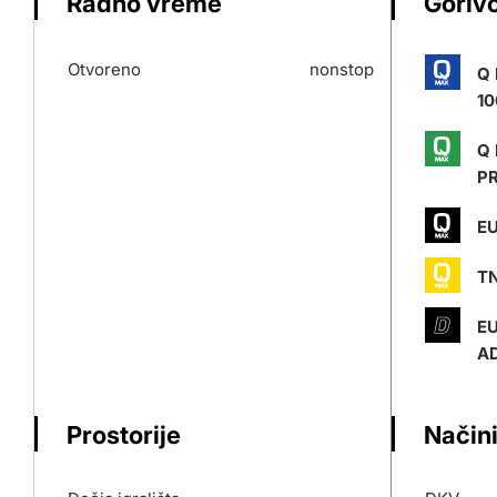
Radno vreme
Gorivo
Otvoreno
nonstop
Q
10
Q
P
EU
T
E
AD
Prostorije
Načini