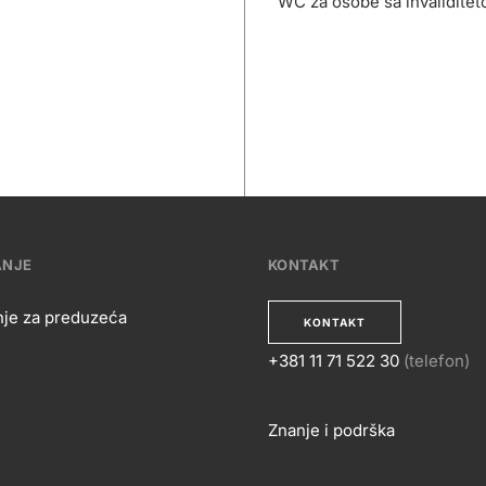
WC za osobe sa invalidite
ANJE
KONTAKT
nje za preduzeća
KONTAKT
+381 11 71 522 30
(telefon)
OSLOVANJE
KONTA
Znanje i podrška
Footer