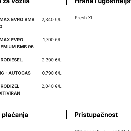
 za vozila
Hrana i ugostitelj
Fresh XL
 MAX EVRO BMB
2,340 €/L
0
 MAX EVRO
1,790 €/L
REMIUM BMB 95
RODIESEL.
2,390 €/L
NG - AUTOGAS
0,790 €/L
URODIZEL
2,040 €/L
ITIVIRAN
 plaćanja
Pristupačnost