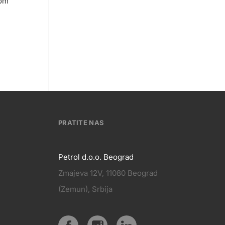
tom
PRATITE NAS
Petrol d.o.o. Beograd
Zmajeva 12V, 11080 Beograd
PRATITE
(Zemun), Srbija
KT
NAS