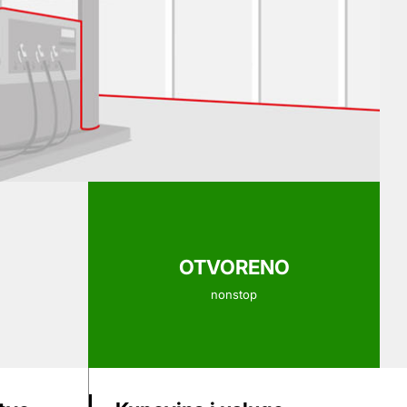
OTVORENO
nonstop