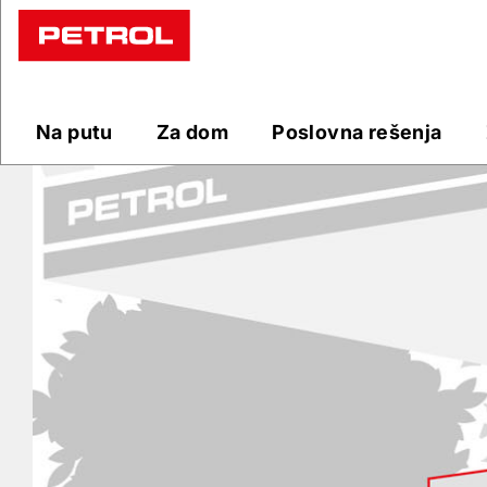
Prodajna
mesta
Na putu
Za dom
Poslovna rešenja