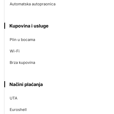
Automatska autopraonica
Kupovina i usluge
Plin u bocama
Wi-Fi
Brza kupovina
Načini plaćanja
UTA
Euroshell