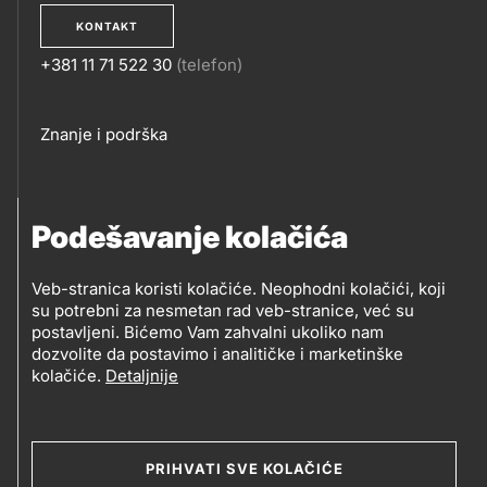
KONTAKT
+381 11 71 522 30
(telefon)
KONTAKT
Footer
Znanje i podrška
links
PRATITE NAS
Podešavanje kolačića
Petrol d.o.o. Beograd
Veb-stranica koristi kolačiće. Neophodni kolačići, koji
PRATITE
su potrebni za nesmetan rad veb-stranice, već su
Zmajeva 12V, 11080 Beograd (Zemun), Srbija
postavljeni. Bićemo Vam zahvalni ukoliko nam
NAS
dozvolite da postavimo i analitičke i marketinške
kolačiće.
Detaljnije
Social
media
PRIHVATI SVE KOLAČIĆE