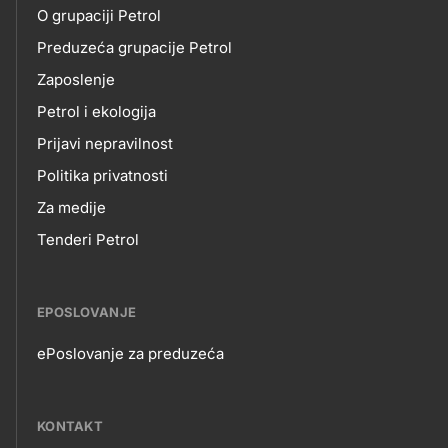
O grupaciji Petrol
NAMA
Preduzeća grupacije Petrol
Zaposlenje
Petrol i ekologija
Prijavi nepravilnost
Politika privatnosti
Za medije
Tenderi Petrol
EPOSLOVANJE
ePoslovanje za preduzeća
EPOSLOVANJE
KONTAKT