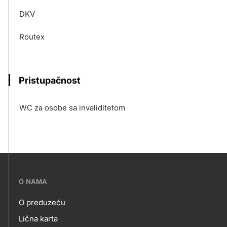
DKV
Routex
Pristupačnost
WC za osobe sa invaliditetom
???
O NAMA
petrol-
O preduzeću
skupno.footer-
O
Lična karta
title???