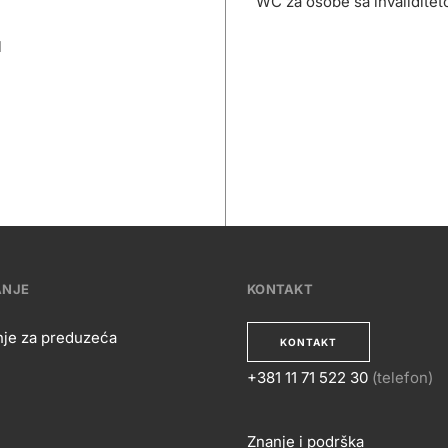
WC za osobe sa invalidite
l
ANJE
KONTAKT
nje za preduzeća
KONTAKT
+381 11 71 522 30
(telefon)
OSLOVANJE
Znanje i podrška