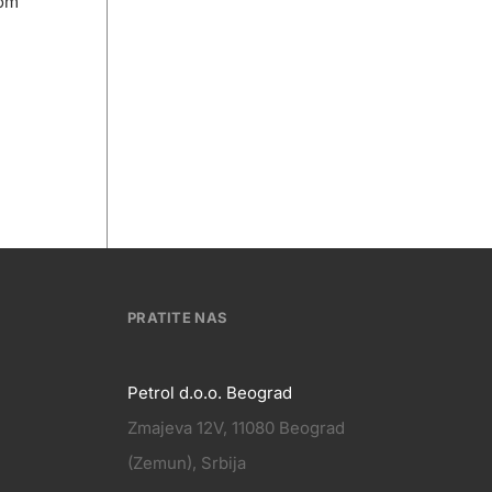
tom
PRATITE NAS
Petrol d.o.o. Beograd
Zmajeva 12V, 11080 Beograd
PRATITE
(Zemun), Srbija