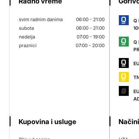
Radno vreme
Gorivo
svim radnim danima
06:00 - 21:00
Q
subota
06:00 - 21:00
10
nedelja
07:00 - 19:00
Q
praznici
07:00 - 20:00
P
EU
T
E
AD
Kupovina i usluge
Načini