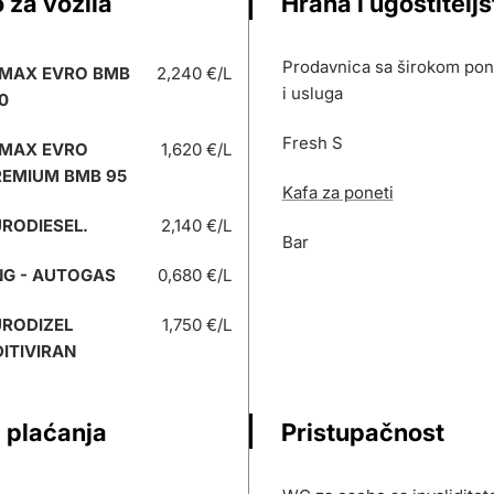
 za vozila
Hrana i ugostitelj
Prodavnica sa širokom po
 MAX EVRO BMB
2,240 €/L
i usluga
0
Fresh S
 MAX EVRO
1,620 €/L
REMIUM BMB 95
Kafa za poneti
RODIESEL.
2,140 €/L
Bar
NG - AUTOGAS
0,680 €/L
URODIZEL
1,750 €/L
ITIVIRAN
 plaćanja
Pristupačnost