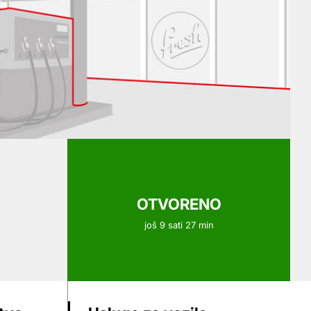
OTVORENO
još 9 sati 27 min