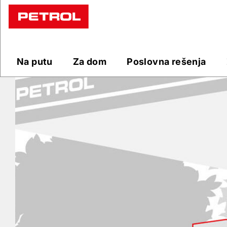
Prodajna
mesta
Na putu
Za dom
Poslovna rešenja