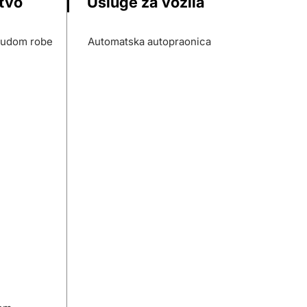
stvo
Usluge za vozila
nudom robe
Automatska autopraonica