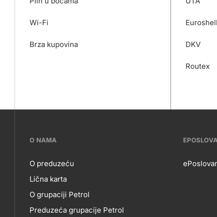
Plin u bocama
UTA
Wi-Fi
Euroshel
Brza kupovina
DKV
Routex
???
O NAMA
EPOSLOV
petrol-
O preduzeću
ePoslova
Lična karta
skupno.footer-
O
EP
O grupaciji Petrol
title???
Preduzeća grupacije Petrol