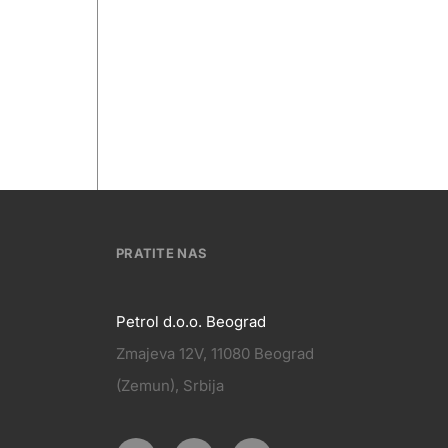
PRATITE NAS
Petrol d.o.o. Beograd
Zmajeva 12V, 11080 Beograd
PRATITE
(Zemun), Srbija
KT