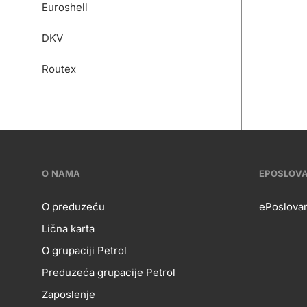
Euroshell
DKV
Routex
???
O NAMA
EPOSLOV
petrol-
O preduzeću
ePoslova
Lična karta
skupno.footer-
O
EP
O grupaciji Petrol
title???
Preduzeća grupacije Petrol
Zaposlenje