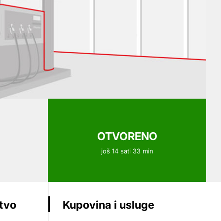
OTVORENO
još 14 sati 33 min
stvo
Kupovina i usluge