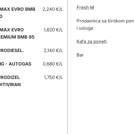
Fresh M
 MAX EVRO BMB
2,240 €/L
0
Prodavnica sa širokom po
i usluga
 MAX EVRO
1,620 €/L
REMIUM BMB 95
Kafa za poneti
RODIESEL.
2,140 €/L
Bar
NG - AUTOGAS
0,680 €/L
URODIZEL
1,750 €/L
ITIVIRAN