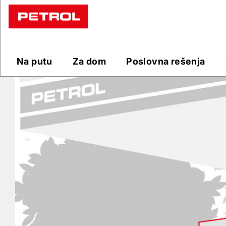
Prodajna
mesta
Na putu
Za dom
Poslovna rešenja