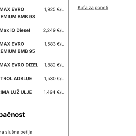
Kafa za poneti
 MAX EVRO
1,925 €/L
REMIUM BMB 98
Max iQ Diesel
2,249 €/L
 MAX EVRO
1,583 €/L
REMIUM BMB 95
MAX EVRO DIZEL
1,882 €/L
ETROL ADBLUE
1,530 €/L
IMA LUŽ ULJE
1,494 €/L
upačnost
a slušna petlja