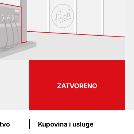
ZATVORENO
stvo
Kupovina i usluge