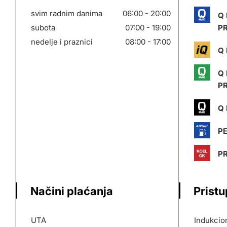
svim radnim danima
06:00 - 20:00
Q
subota
07:00 - 19:00
P
nedelje i praznici
08:00 - 17:00
Q 
Q
P
Q 
P
PR
Načini plaćanja
Prist
UTA
Indukcion