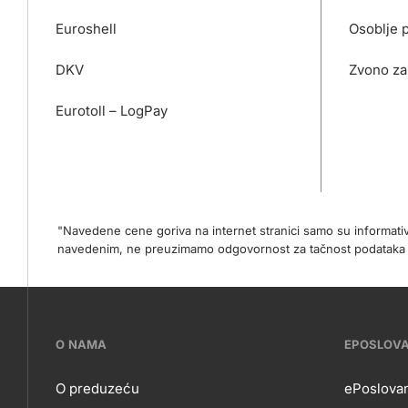
Euroshell
Osoblje 
DKV
Zvono za
Eurotoll – LogPay
"Navedene cene goriva na internet stranici samo su informat
navedenim, ne preuzimamo odgovornost za tačnost podataka na
???
O NAMA
EPOSLOV
petrol-
O preduzeću
ePoslova