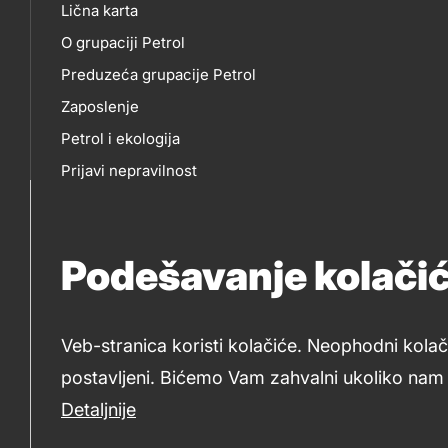
Lična karta
skupno.footer-
O
EP
O grupaciji Petrol
title???
Preduzeća grupacije Petrol
NAMA
Zaposlenje
Petrol i ekologija
Prijavi nepravilnost
Politika privatnosti
Za medije
Podešavanje kolači
Tenderi Petrol
Veb-stranica koristi kolačiće. Neophodni kolač
postavljeni. Bićemo Vam zahvalni ukoliko nam d
2019-2026 Petrol d.o.o. Beograd i Petrol d.d., Ljubljana
Detaljnije