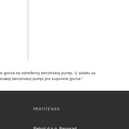
je goriva na određenoj benzinskoj pumpi. U skladu sa
svakoj benzinskoj pumpi pre kupovine goriva."
PRATITE NAS
Petrol d.o.o. Beograd