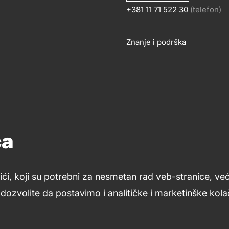
+381 11 71 522 30
(telefon)
OSLOVANJE
KONTA
Znanje i podrška
Footer
links
ća
ići, koji su potrebni za nesmetan rad veb-stranice, ve
ozvolite da postavimo i analitičke i marketinške kolač
Uslovi upotrebe
Opšti uslovi
Kolačići