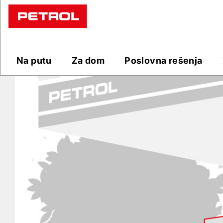
Prodajna
mesta
Na putu
Za dom
Poslovna rešenja