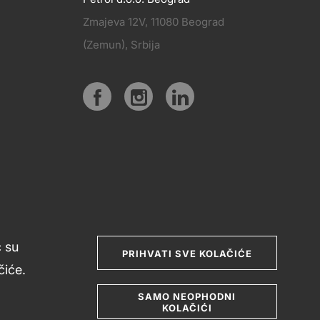
Zmajeva 12V, 11080 Beograd
PRATITE
(Zemun), Srbija
KT
NAS
Social
media
ć su
PRIHVATI SVE KOLAČIĆE
iće.
SAMO NEOPHODNI
KOLAČIĆI