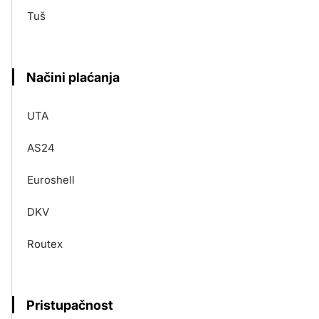
Tuš
Načini plaćanja
UTA
AS24
Euroshell
DKV
Routex
Pristupačnost