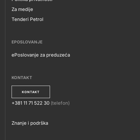
Za medije
Tenderi Petrol
EPOSLOVANJE
ePoslovanje za preduzeća
EPOSLOVANJE
KONTAKT
KONTAKT
+381 11 71 522 30
(telefon)
KONTAKT
Footer
Znanje i podrška
links