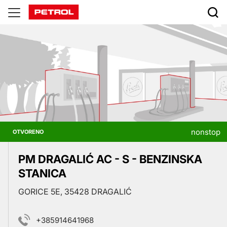
Prodajna
mesta
nonstop
OTVORENO
PM DRAGALIĆ AC - S - BENZINSKA
STANICA
GORICE 5E, 35428 DRAGALIĆ
+385914641968