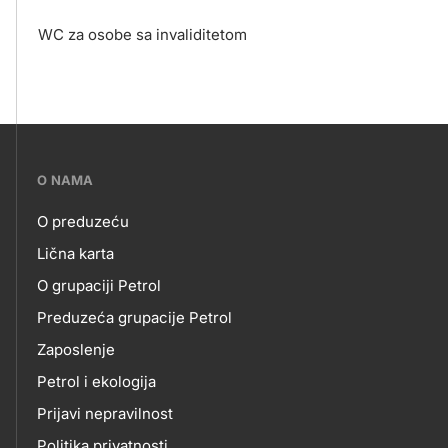
WC za osobe sa invaliditetom
???
O NAMA
petrol-
O preduzeću
skupno.footer-
O
Lična karta
title???
O grupaciji Petrol
NAMA
Preduzeća grupacije Petrol
Zaposlenje
Petrol i ekologija
Prijavi nepravilnost
Politika privatnosti