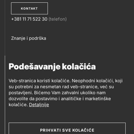
KONTAKT
+381 11 71 522 30
(telefon)
KONTAKT
Footer
Znanje i podrška
links
PRATITE NAS
Podešavanje kolačića
Petrol d.o.o. Beograd
Veb-stranica koristi kolačiće. Neophodni kolačići, koji
PRATITE
su potrebni za nesmetan rad veb-stranice, već su
Zmajeva 12V, 11080 Beograd (Zemun), Srbija
postavljeni. Bićemo Vam zahvalni ukoliko nam
NAS
dozvolite da postavimo i analitičke i marketinške
kolačiće.
Detaljnije
Social
media
PRIHVATI SVE KOLAČIĆE