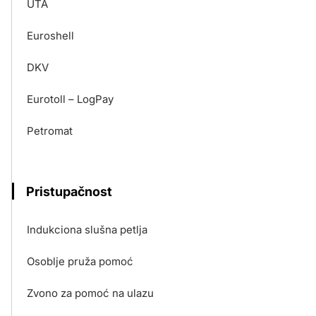
UTA
Euroshell
DKV
Eurotoll – LogPay
Petromat
Pristupačnost
Indukciona slušna petlja
Osoblje pruža pomoć
Zvono za pomoć na ulazu