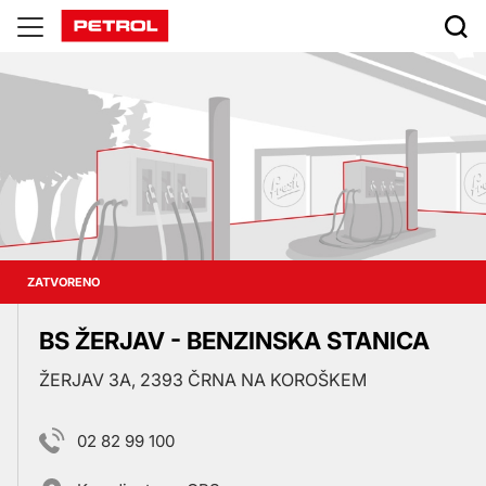
Prodajna
mesta
ZATVORENO
BS ŽERJAV - BENZINSKA STANICA
ŽERJAV 3A, 2393 ČRNA NA KOROŠKEM
02 82 99 100