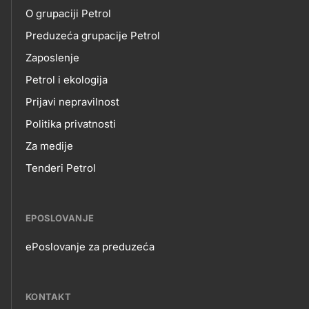
title???
O grupaciji Petrol
NAMA
Preduzeća grupacije Petrol
Zaposlenje
Petrol i ekologija
Prijavi nepravilnost
Politika privatnosti
Za medije
Tenderi Petrol
EPOSLOVANJE
ePoslovanje za preduzeća
EPOSLOVANJE
KONTAKT