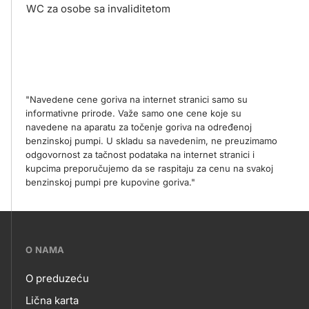
WC za osobe sa invaliditetom
"Navedene cene goriva na internet stranici samo su
informativne prirode. Važe samo one cene koje su
navedene na aparatu za točenje goriva na određenoj
benzinskoj pumpi. U skladu sa navedenim, ne preuzimamo
odgovornost za tačnost podataka na internet stranici i
kupcima preporučujemo da se raspitaju za cenu na svakoj
benzinskoj pumpi pre kupovine goriva."
???
O NAMA
petrol-
O preduzeću
skupno.footer-
O
Lična karta