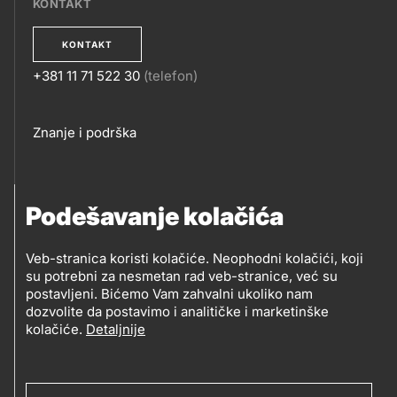
KONTAKT
KONTAKT
+381 11 71 522 30
(telefon)
KONTAKT
Footer
Znanje i podrška
links
PRATITE NAS
Podešavanje kolačića
Petrol d.o.o. Beograd
Veb-stranica koristi kolačiće. Neophodni kolačići, koji
PRATITE
su potrebni za nesmetan rad veb-stranice, već su
Zmajeva 12V, 11080 Beograd (Zemun), Srbija
postavljeni. Bićemo Vam zahvalni ukoliko nam
NAS
dozvolite da postavimo i analitičke i marketinške
kolačiće.
Detaljnije
Social