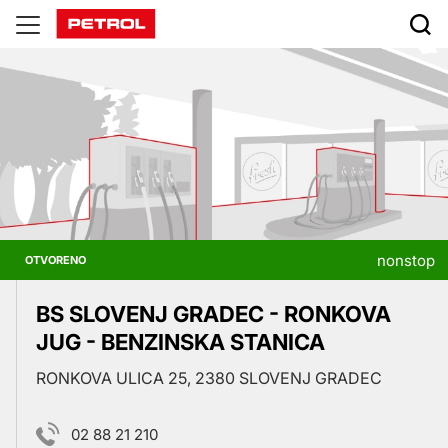
Prodajna
mesta
nonstop
OTVORENO
BS SLOVENJ GRADEC - RONKOVA
JUG - BENZINSKA STANICA
RONKOVA ULICA 25, 2380 SLOVENJ GRADEC
02 88 21 210