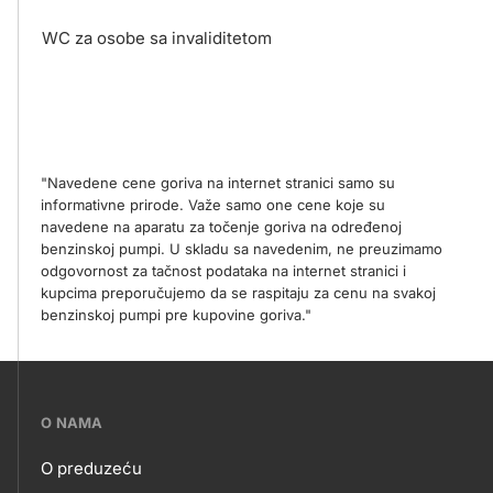
WC za osobe sa invaliditetom
"Navedene cene goriva na internet stranici samo su
informativne prirode. Važe samo one cene koje su
navedene na aparatu za točenje goriva na određenoj
benzinskoj pumpi. U skladu sa navedenim, ne preuzimamo
odgovornost za tačnost podataka na internet stranici i
kupcima preporučujemo da se raspitaju za cenu na svakoj
benzinskoj pumpi pre kupovine goriva."
???
O NAMA
petrol-
O preduzeću
skupno.footer-