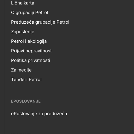
O
Lična karta
title???
O grupaciji Petrol
NAMA
Preduzeća grupacije Petrol
Zaposlenje
Petrol i ekologija
Prijavi nepravilnost
Politika privatnosti
Za medije
Tenderi Petrol
EPOSLOVANJE
ePoslovanje za preduzeća
EPOSLOVANJE