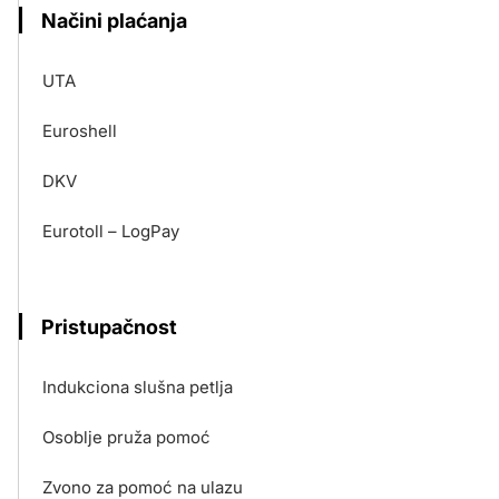
Načini plaćanja
UTA
Euroshell
DKV
Eurotoll – LogPay
Pristupačnost
Indukciona slušna petlja
Osoblje pruža pomoć
Zvono za pomoć na ulazu