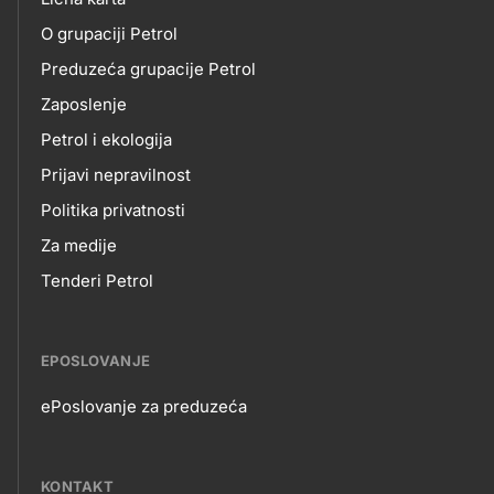
O
title???
O grupaciji Petrol
NAMA
Preduzeća grupacije Petrol
Zaposlenje
Petrol i ekologija
Prijavi nepravilnost
Politika privatnosti
Za medije
Tenderi Petrol
EPOSLOVANJE
ePoslovanje za preduzeća
EPOSLOVANJE
KONTAKT