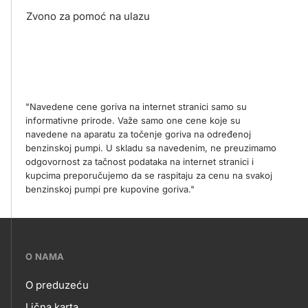
Zvono za pomoć na ulazu
"Navedene cene goriva na internet stranici samo su
informativne prirode. Važe samo one cene koje su
navedene na aparatu za točenje goriva na određenoj
benzinskoj pumpi. U skladu sa navedenim, ne preuzimamo
odgovornost za tačnost podataka na internet stranici i
kupcima preporučujemo da se raspitaju za cenu na svakoj
benzinskoj pumpi pre kupovine goriva."
???
O NAMA
petrol-
O preduzeću
skupno.footer-
Lična karta