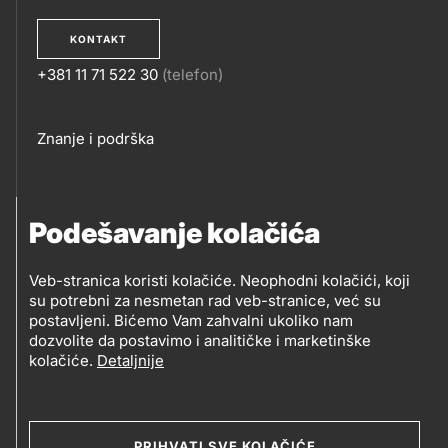
KONTAKT
+381 11 71 522 30
(telefon)
KONTAKT
Footer
Znanje i podrška
links
PRATITE NAS
Podešavanje kolačića
Petrol d.o.o. Beograd
Veb-stranica koristi kolačiće. Neophodni kolačići, koji
PRATITE
su potrebni za nesmetan rad veb-stranice, već su
Zmajeva 12V, 11080 Beograd (Zemun), Srbija
postavljeni. Bićemo Vam zahvalni ukoliko nam
NAS
dozvolite da postavimo i analitičke i marketinške
kolačiće.
Detaljnije
Social
media
PRIHVATI SVE KOLAČIĆE