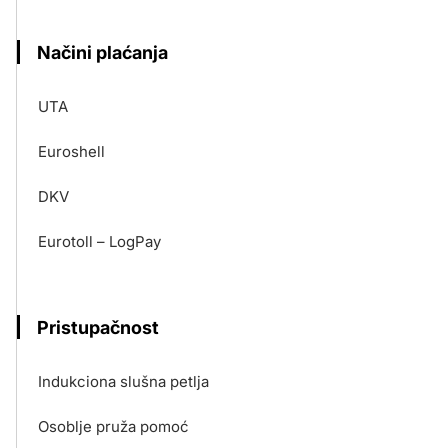
Načini plaćanja
UTA
Euroshell
DKV
Eurotoll – LogPay
Pristupačnost
Indukciona slušna petlja
Osoblje pruža pomoć