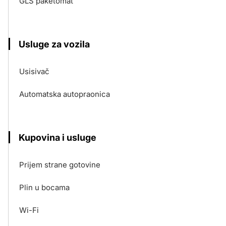
GLS paketomat
Usluge za vozila
Usisivač
Automatska autopraonica
Kupovina i usluge
Prijem strane gotovine
Plin u bocama
Wi-Fi