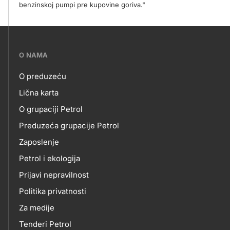
benzinskoj pumpi pre kupovine goriva."
???
O NAMA
petrol-
O preduzeću
skupno.footer-
O
Lična karta
title???
O grupaciji Petrol
NAMA
Preduzeća grupacije Petrol
Zaposlenje
Petrol i ekologija
Prijavi nepravilnost
Politika privatnosti
Za medije
Tenderi Petrol