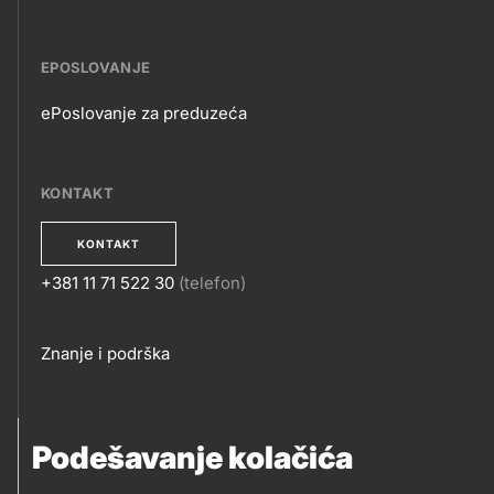
EPOSLOVANJE
ePoslovanje za preduzeća
EPOSLOVANJE
KONTAKT
KONTAKT
+381 11 71 522 30
(telefon)
KONTAKT
Footer
Znanje i podrška
links
PRATITE NAS
Podešavanje kolačića