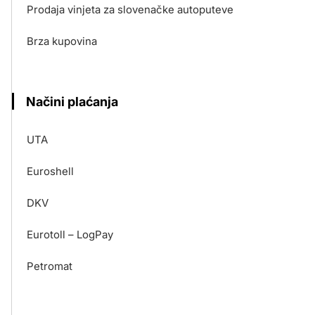
Prodaja vinjeta za slovenačke autoputeve
Brza kupovina
Načini plaćanja
UTA
Euroshell
DKV
Eurotoll – LogPay
Petromat