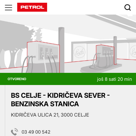
Prodajna
mesta
još 8 sati 20 min
OTVORENO
BS CELJE - KIDRIČEVA SEVER -
BENZINSKA STANICA
KIDRIČEVA ULICA 21, 3000 CELJE
03 49 00 542