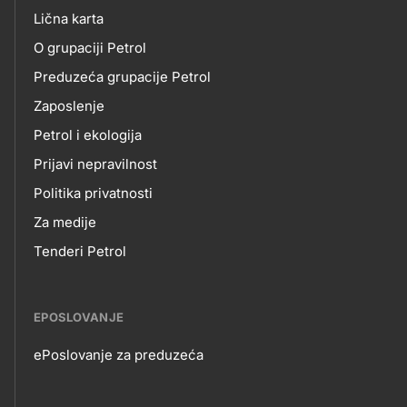
skupno.footer-
O
Lična karta
title???
O grupaciji Petrol
NAMA
Preduzeća grupacije Petrol
Zaposlenje
Petrol i ekologija
Prijavi nepravilnost
Politika privatnosti
Za medije
Tenderi Petrol
EPOSLOVANJE
ePoslovanje za preduzeća
EPOSLOVANJE