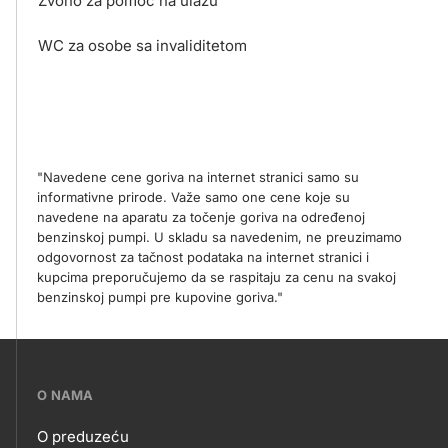
Zvono za pomoć na ulazu
WC za osobe sa invaliditetom
"Navedene cene goriva na internet stranici samo su
informativne prirode. Važe samo one cene koje su
navedene na aparatu za točenje goriva na određenoj
benzinskoj pumpi. U skladu sa navedenim, ne preuzimamo
odgovornost za tačnost podataka na internet stranici i
kupcima preporučujemo da se raspitaju za cenu na svakoj
benzinskoj pumpi pre kupovine goriva."
???
O NAMA
petrol-
O preduzeću