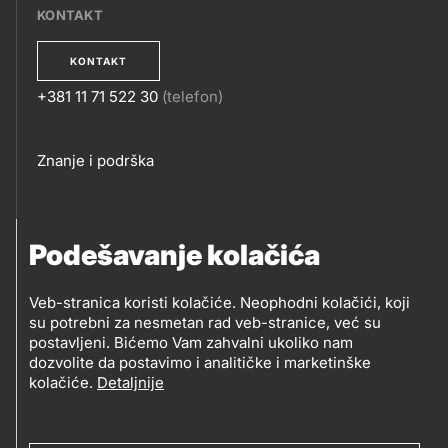
KONTAKT
KONTAKT
+381 11 71 522 30
(telefon)
KONTAKT
Footer
Znanje i podrška
links
PRATITE NAS
Podešavanje kolačića
Petrol d.o.o. Beograd
Veb-stranica koristi kolačiće. Neophodni kolačići, koji
PRATITE
su potrebni za nesmetan rad veb-stranice, već su
Zmajeva 12V, 11080 Beograd (Zemun), Srbija
postavljeni. Bićemo Vam zahvalni ukoliko nam
NAS
dozvolite da postavimo i analitičke i marketinške
kolačiće.
Detaljnije
Social