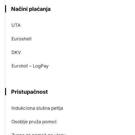
Načini plaćanja
UTA
Euroshell
DKV
Eurotoll – LogPay
Pristupačnost
Indukciona slušna petlja
Osoblje pruža pomoć