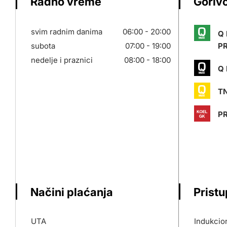
Radno vreme
Gorivo
svim radnim danima
06:00 - 20:00
Q
subota
07:00 - 19:00
P
nedelje i praznici
08:00 - 18:00
Q 
T
PR
Načini plaćanja
Prist
UTA
Indukcion