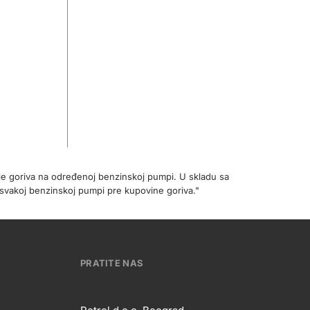
je goriva na određenoj benzinskoj pumpi. U skladu sa
svakoj benzinskoj pumpi pre kupovine goriva."
PRATITE NAS