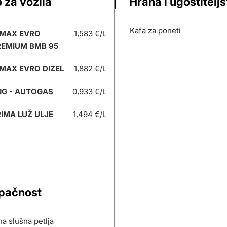
 za vozila
Hrana i ugostitelj
Kafa za poneti
 MAX EVRO
1,583 €/L
REMIUM BMB 95
MAX EVRO DIZEL
1,882 €/L
NG - AUTOGAS
0,933 €/L
IMA LUŽ ULJE
1,494 €/L
upačnost
a slušna petlja