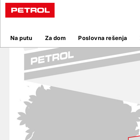
Prodajna
mesta
Na putu
Za dom
Poslovna rešenja