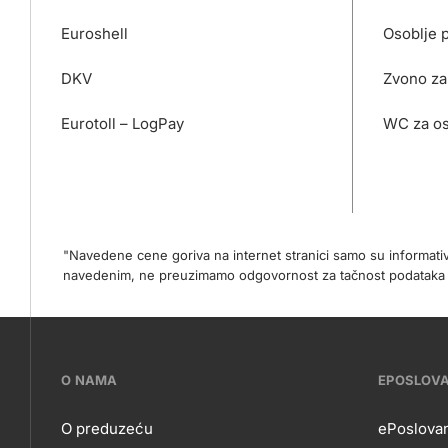
Euroshell
Osoblje 
DKV
Zvono za
Eurotoll – LogPay
WC za os
"Navedene cene goriva na internet stranici samo su informat
navedenim, ne preuzimamo odgovornost za tačnost podataka na
???
O NAMA
EPOSLOV
petrol-
O preduzeću
ePoslova