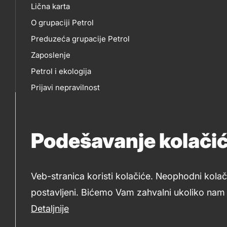
Lična karta
skupno.footer-
O
EP
O grupaciji Petrol
title???
Preduzeća grupacije Petrol
NAMA
Zaposlenje
Petrol i ekologija
Prijavi nepravilnost
Politika privatnosti
Za medije
Podešavanje kolači
Tenderi Petrol
Veb-stranica koristi kolačiće. Neophodni kolač
postavljeni. Bićemo Vam zahvalni ukoliko nam d
2019-2026 Petrol d.o.o. Beograd i Petrol d.d., Ljubljana
Detaljnije