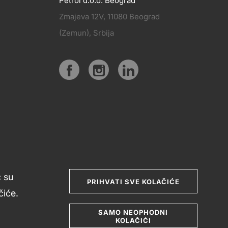
Petrol d.o.o. Beograd
Zmajeva 12V, 11080 Beograd
PRATITE
(Zemun), Srbija
KT
NAS
Social
media
ć su
PRIHVATI SVE KOLAČIĆE
iće.
SAMO NEOPHODNI
KOLAČIĆI