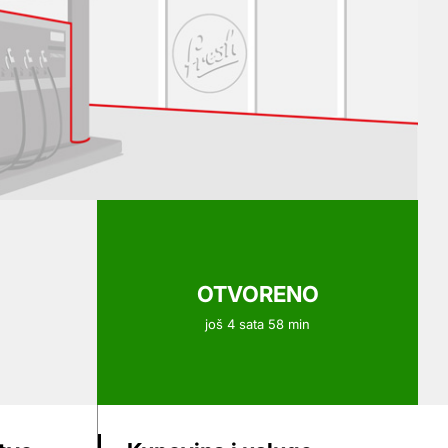
OTVORENO
još 4 sata 58 min