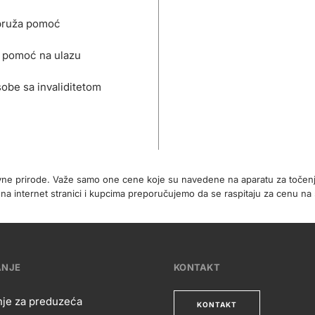
pruža pomoć
 pomoć na ulazu
obe sa invaliditetom
ivne prirode. Važe samo one cene koje su navedene na aparatu za točen
 internet stranici i kupcima preporučujemo da se raspitaju za cenu na 
ANJE
KONTAKT
nje za preduzeća
KONTAKT