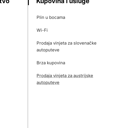
stvo
Kupovina i usluge
Plin u bocama
Wi-Fi
Prodaja vinjeta za slovenačke
autoputeve
Brza kupovina
Prodaja vinjeta za austrijske
autoputeve