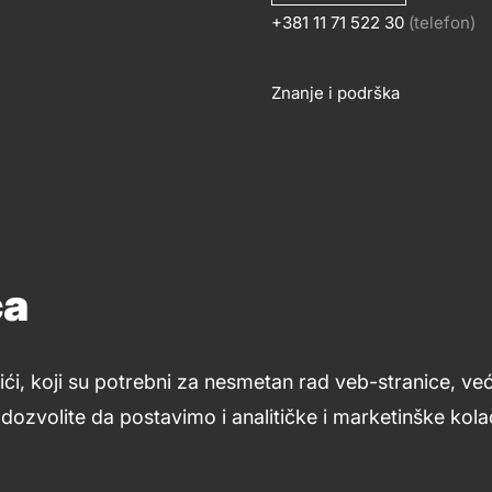
+381 11 71 522 30
(telefon)
OSLOVANJE
KONTA
Znanje i podrška
Footer
links
ća
ići, koji su potrebni za nesmetan rad veb-stranice, ve
ozvolite da postavimo i analitičke i marketinške kolač
Uslovi upotrebe
Opšti uslovi
Kolačići