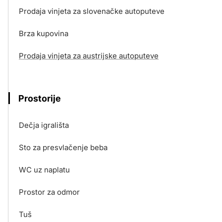
Prodaja vinjeta za slovenačke autoputeve
Brza kupovina
Prodaja vinjeta za austrijske autoputeve
Prostorije
Dečja igrališta
Sto za presvlačenje beba
WC uz naplatu
Prostor za odmor
Tuš