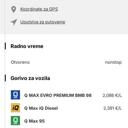
Koordinate za GPS
Uputstva za putovanje
Radno vreme
Otvoreno
nonstop
Gorivo za vozila
Q MAX EVRO PREMIUM BMB 98
2,086 €/L
Q Max iQ Diesel
2,391 €/L
Q Max 95