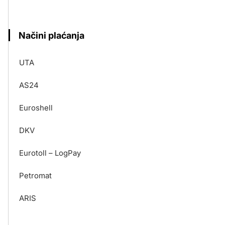
Načini plaćanja
UTA
AS24
Euroshell
DKV
Eurotoll – LogPay
Petromat
ARIS