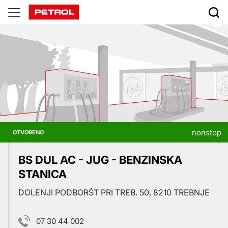
Prodajna
mesta
nonstop
OTVORENO
BS DUL AC - JUG - BENZINSKA
STANICA
DOLENJI PODBORŠT PRI TREB. 50, 8210 TREBNJE
07 30 44 002