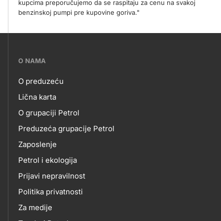
kupcima preporučujemo da se raspitaju za cenu na svakoj
benzinskoj pumpi pre kupovine goriva."
???
O NAMA
petrol-
O preduzeću
skupno.footer-
O
Lična karta
title???
O grupaciji Petrol
NAMA
Preduzeća grupacije Petrol
Zaposlenje
Petrol i ekologija
Prijavi nepravilnost
Politika privatnosti
Za medije