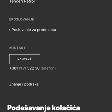
Tenderi Petrol
EPOSLOVANJE
ePoslovanje za preduzeća
EPOSLOVANJE
KONTAKT
KONTAKT
+381 11 71 522 30
(telefon)
KONTAKT
Footer
Znanje i podrška
links
PRATITE NAS
Podešavanje kolačića